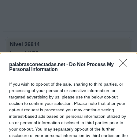
Nivel 26814
Letras: AJOIDF
palabrasconectadas.net -
Do Not Process My
Palabras Conectadas Nivel 26814
Personal Information
respuestas
If you wish to opt-out of the sale, sharing to third parties, or
La respuesta a este rompecabezas es:
processing of your personal or sensitive information for
targeted advertising by us, please use the below opt-out
A
J
O
section to confirm your selection. Please note that after your
I
D
A
opt-out request is processed you may continue seeing
interest-based ads based on personal information utilized by
I
D
O
us or personal information disclosed to third parties prior to
O
D
A
your opt-out. You may separately opt-out of the further
disclosure of your personal information by third parties on the