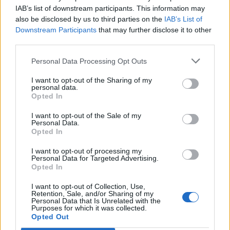
F
I
J
A
D
O
IAB’s list of downstream participants. This information may
also be disclosed by us to third parties on the
IAB’s List of
Downstream Participants
that may further disclose it to other
BUSCAR MÁS
third parties.
RESPUESTAS
Personal Data Processing Opt Outs
I want to opt-out of the Sharing of my
Por favor seleccione los niveles:
personal data.
Opted In
Palabras Conectadas Respuesta de nivel 26809
I want to opt-out of the Sale of my
Palabras Conectadas Respuesta de nivel 26810
Personal Data.
Opted In
Palabras Conectadas Respuesta de nivel 26811
Palabras Conectadas Respuesta de nivel 26812
I want to opt-out of processing my
Personal Data for Targeted Advertising.
Palabras Conectadas Respuesta de nivel 26813
Opted In
Palabras Conectadas Respuesta de nivel 26814
I want to opt-out of Collection, Use,
Palabras Conectadas Respuesta de nivel 26815
Retention, Sale, and/or Sharing of my
Personal Data that Is Unrelated with the
Palabras Conectadas Respuesta de nivel 26816
Purposes for which it was collected.
Opted Out
Palabras Conectadas Respuesta de nivel 26817