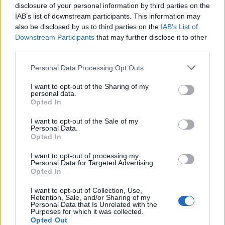
L
A
N
A
disclosure of your personal information by third parties on the
IAB’s list of downstream participants. This information may
F
A
L
L
A
N
also be disclosed by us to third parties on the
IAB’s List of
Downstream Participants
that may further disclose it to other
third parties.
BUSCAR MÁS
Personal Data Processing Opt Outs
RESPUESTAS
I want to opt-out of the Sharing of my
personal data.
Por favor seleccione los niveles:
Opted In
Palabras Conectadas Respuesta de nivel 26810
I want to opt-out of the Sale of my
Personal Data.
Palabras Conectadas Respuesta de nivel 26811
Opted In
Palabras Conectadas Respuesta de nivel 26812
I want to opt-out of processing my
Palabras Conectadas Respuesta de nivel 26813
Personal Data for Targeted Advertising.
Opted In
Palabras Conectadas Respuesta de nivel 26814
Palabras Conectadas Respuesta de nivel 26815
I want to opt-out of Collection, Use,
Retention, Sale, and/or Sharing of my
Palabras Conectadas Respuesta de nivel 26816
Personal Data that Is Unrelated with the
Purposes for which it was collected.
Palabras Conectadas Respuesta de nivel 26817
Opted Out