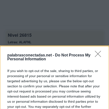
Nivel 26815
Letras: ALAFNL
Palabras Conectadas Nivel 26815
palabrasconectadas.net -
Do Not Process My
respuestas
Personal Information
La respuesta a este rompecabezas es:
If you wish to opt-out of the sale, sharing to third parties, or
processing of your personal or sensitive information for
A
L
A
targeted advertising by us, please use the below opt-out
section to confirm your selection. Please note that after your
F
A
N
opt-out request is processed you may continue seeing
A
L
F
A
interest-based ads based on personal information utilized by
us or personal information disclosed to third parties prior to
F
L
A
N
your opt-out. You may separately opt-out of the further