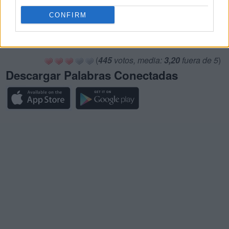
Palabras Conectadas Respuesta de nivel 26818
CONFIRM
Palabras Conectadas Respuesta de nivel 26819
Palabras Conectadas Respuesta de nivel 26820
(
445
votos, media:
3,20
fuera de 5
)
Descargar Palabras Conectadas