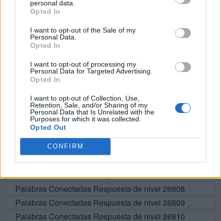
personal data.
Opted In
R
A
D
A
U
R
E
A
I want to opt-out of the Sale of my
Personal Data.
A
D
R
A
Opted In
R
E
A
I want to opt-out of processing my
Personal Data for Targeted Advertising.
Opted In
BUSCAR MÁS
I want to opt-out of Collection, Use,
Retention, Sale, and/or Sharing of my
Personal Data that Is Unrelated with the
RESPUESTAS
Purposes for which it was collected.
Opted Out
Por favor seleccione los niveles:
CONFIRM
Palabras Conectadas Respuesta de nivel 26806
Palabras Conectadas Respuesta de nivel 26807
Palabras Conectadas Respuesta de nivel 26808
Palabras Conectadas Respuesta de nivel 26809
Palabras Conectadas Respuesta de nivel 26810