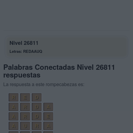
Nivel 26811
Letras: REDAAUQ
Palabras Conectadas Nivel 26811
respuestas
La respuesta a este rompecabezas es:
R
E
D
A
R
D
A
A
R
D
E
A
U
R
A