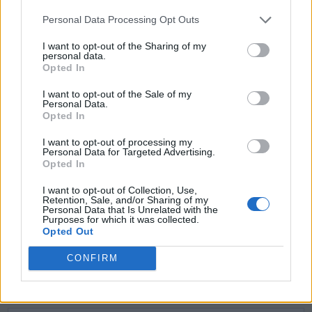
T
O
M
A
D
Personal Data Processing Opt Outs
A
D
A
M
O
I want to opt-out of the Sharing of my
personal data.
D
O
T
A
Opted In
D
O
M
A
I want to opt-out of the Sale of my
Personal Data.
T
O
A
D
Opted In
A
T
O
I want to opt-out of processing my
Personal Data for Targeted Advertising.
T
O
A
Opted In
M
O
A
I want to opt-out of Collection, Use,
Retention, Sale, and/or Sharing of my
Personal Data that Is Unrelated with the
BUSCAR MÁS
Purposes for which it was collected.
Opted Out
RESPUESTAS
CONFIRM
Por favor seleccione los niveles: