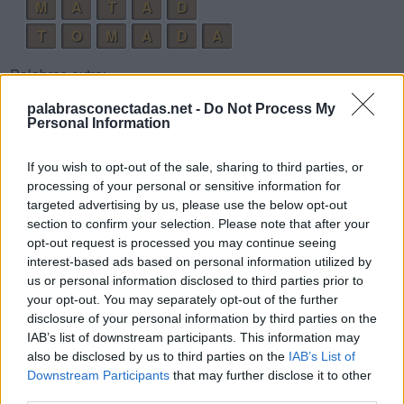
M
A
T
A
D
T
O
M
A
D
A
Palabras extra:
palabrasconectadas.net -
Do Not Process My
A
M
A
Personal Information
O
D
A
If you wish to opt-out of the sale, sharing to third parties, or
M
A
T
O
processing of your personal or sensitive information for
D
A
M
A
targeted advertising by us, please use the below opt-out
section to confirm your selection. Please note that after your
D
A
T
O
opt-out request is processed you may continue seeing
T
O
M
A
interest-based ads based on personal information utilized by
us or personal information disclosed to third parties prior to
A
M
A
D
O
your opt-out. You may separately opt-out of the further
M
A
T
A
D
O
disclosure of your personal information by third parties on the
IAB’s list of downstream participants. This information may
M
O
D
A
also be disclosed by us to third parties on the
IAB’s List of
D
A
T
A
Downstream Participants
that may further disclose it to other
third parties.
A
T
A
D
O