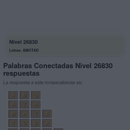
Nivel 26830
Letras: AMOTAD
Palabras Conectadas Nivel 26830
respuestas
La respuesta a este rompecabezas es:
A
M
O
A
T
A
M
A
T
A
T
O
D
A