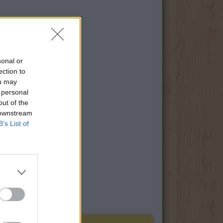
sonal or
ection to
ou may
 personal
out of the
 downstream
B’s List of