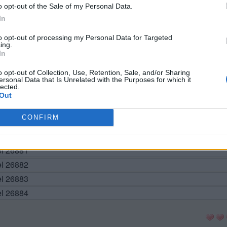
BUSCAR MÁS RESPUESTAS
o opt-out of the Sale of my Personal Data.
In
to opt-out of processing my Personal Data for Targeted
ing.
el 26874
In
el 26875
o opt-out of Collection, Use, Retention, Sale, and/or Sharing
el 26876
ersonal Data that Is Unrelated with the Purposes for which it
lected.
el 26877
Out
el 26878
CONFIRM
vel 26879
el 26880
el 26881
el 26882
el 26883
el 26884