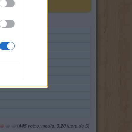
(
445
votos, media:
3,20
fuera de 5
)