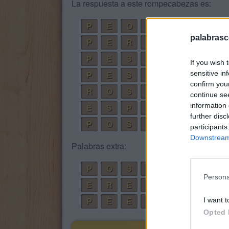
La respuesta a este rompecabezas es:
P
E
O
R
palabrasc
P
E
R
O
P
E
S
E
If you wish 
sensitive in
P
E
S
O
confirm you
R
O
S
E
continue se
information 
E
S
P
E
R
O
further disc
P
O
S
E
E
R
participants
Downstream 
Palabras extra:
P
O
S
E
Persona
E
R
E
S
P
E
E
R
I want t
Opted 