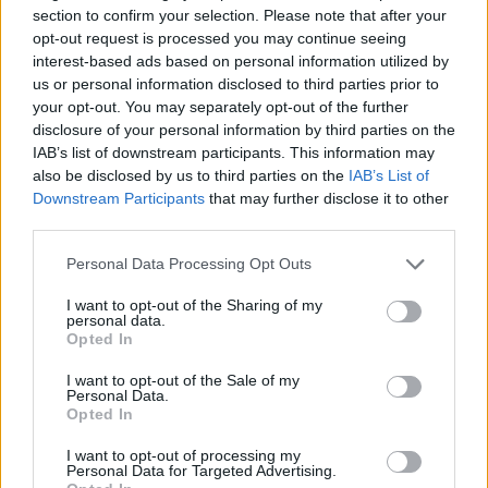
E
B
R
I
O
section to confirm your selection. Please note that after your
opt-out request is processed you may continue seeing
Palabras extra:
interest-based ads based on personal information utilized by
us or personal information disclosed to third parties prior to
O
I
R
your opt-out. You may separately opt-out of the further
disclosure of your personal information by third parties on the
I
B
E
R
O
IAB’s list of downstream participants. This information may
O
B
R
E
also be disclosed by us to third parties on the
IAB’s List of
Downstream Participants
that may further disclose it to other
E
R
O
third parties.
R
O
E
Personal Data Processing Opt Outs
O
R
E
I want to opt-out of the Sharing of my
personal data.
Opted In
BUSCAR MÁS
I want to opt-out of the Sale of my
RESPUESTAS
Personal Data.
Opted In
Por favor seleccione los niveles:
I want to opt-out of processing my
Personal Data for Targeted Advertising.