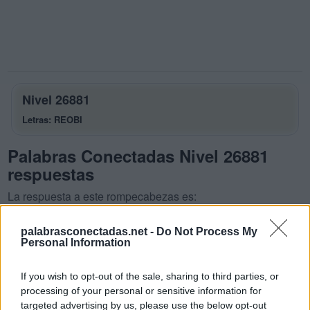
Nivel 26881
Letras: REOBI
Palabras Conectadas Nivel 26881
respuestas
La respuesta a este rompecabezas es:
R
E
O
palabrasconectadas.net -
Do Not Process My
Personal Information
R
O
B
O
R
B
E
If you wish to opt-out of the sale, sharing to third parties, or
processing of your personal or sensitive information for
R
O
B
E
targeted advertising by us, please use the below opt-out