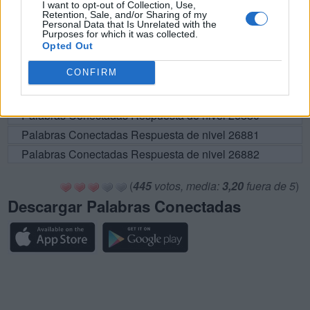
I want to opt-out of Collection, Use,
Retention, Sale, and/or Sharing of my
Palabras Conectadas Respuesta de nivel 26875
Personal Data that Is Unrelated with the
Purposes for which it was collected.
Palabras Conectadas Respuesta de nivel 26876
Opted Out
Palabras Conectadas Respuesta de nivel 26877
CONFIRM
Palabras Conectadas Respuesta de nivel 26878
Palabras Conectadas Respuesta de nivel 26879
Palabras Conectadas Respuesta de nivel 26880
Palabras Conectadas Respuesta de nivel 26881
Palabras Conectadas Respuesta de nivel 26882
(
445
votos, media:
3,20
fuera de 5
)
Descargar Palabras Conectadas