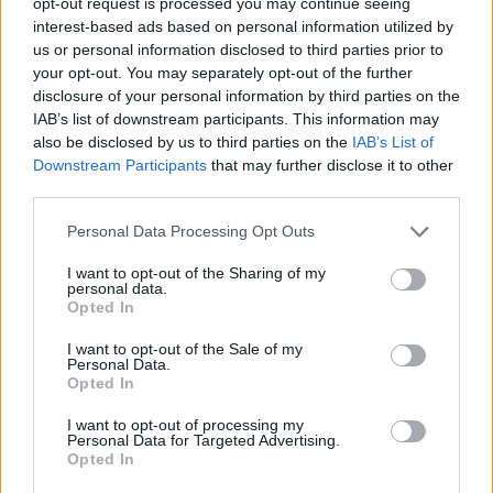
opt-out request is processed you may continue seeing
Palabras extra:
interest-based ads based on personal information utilized by
us or personal information disclosed to third parties prior to
A
M
A
your opt-out. You may separately opt-out of the further
disclosure of your personal information by third parties on the
A
L
A
IAB’s list of downstream participants. This information may
L
A
M
A
also be disclosed by us to third parties on the
IAB’s List of
Downstream Participants
that may further disclose it to other
A
L
M
A
third parties.
A
L
F
A
Personal Data Processing Opt Outs
I want to opt-out of the Sharing of my
BUSCAR MÁS
personal data.
Opted In
RESPUESTAS
I want to opt-out of the Sale of my
Personal Data.
Por favor seleccione los niveles:
Opted In
I want to opt-out of processing my
Palabras Conectadas Respuesta de nivel 26872
Personal Data for Targeted Advertising.
Palabras Conectadas Respuesta de nivel 26873
Opted In
Palabras Conectadas Respuesta de nivel 26874