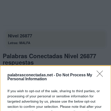
Nivel 26877
Letras: MALFA
Palabras Conectadas Nivel 26877
respuestas
La respuesta a este rompecabezas es:
palabrasconectadas.net -
Do Not Process My
Personal Information
M
A
L
F
A
M
A
If you wish to opt-out of the sale, sharing to third parties, or
processing of your personal or sensitive information for
M
A
L
A
targeted advertising by us, please use the below opt-out
F
L
A
M
A
section to confirm your selection. Please note that after your