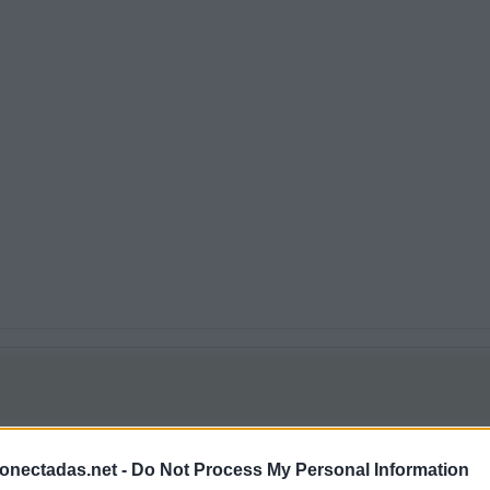
 26906 respuestas
onectadas.net -
Do Not Process My Personal Information