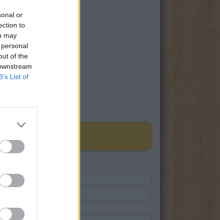
sonal or
ection to
ou may
 personal
out of the
 downstream
B’s List of