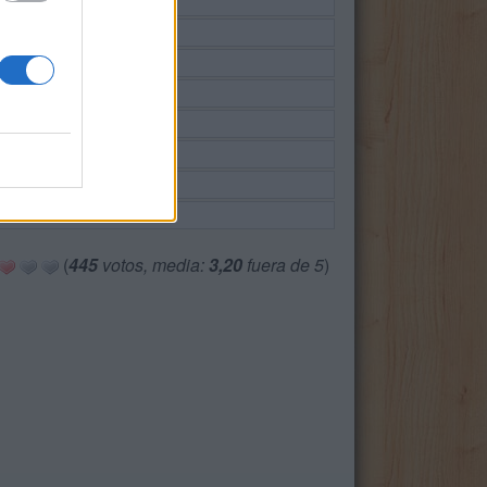
(
445
votos, media:
3,20
fuera de 5
)