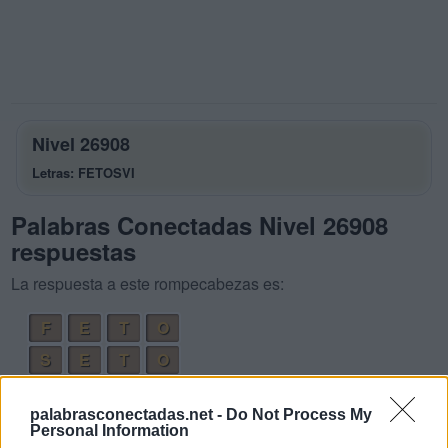
Nivel 26908
Letras: FETOSVI
Palabras Conectadas Nivel 26908
respuestas
La respuesta a este rompecabezas es:
F
E
T
O
S
E
T
O
T
O
S
E
palabrasconectadas.net -
Do Not Process My
V
E
I
S
Personal Information