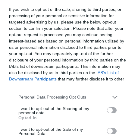
V
O
T
E
If you wish to opt-out of the sale, sharing to third parties, or
T
I
E
S
O
processing of your personal or sensitive information for
V
I
S
T
E
targeted advertising by us, please use the below opt-out
section to confirm your selection. Please note that after your
V
I
S
T
O
opt-out request is processed you may continue seeing
F
E
S
T
I
V
O
interest-based ads based on personal information utilized by
us or personal information disclosed to third parties prior to
Palabras extra:
your opt-out. You may separately opt-out of the further
disclosure of your personal information by third parties on the
E
S
T
O
IAB’s list of downstream participants. This information may
also be disclosed by us to third parties on the
IAB’s List of
E
V
I
T
O
Downstream Participants
that may further disclose it to other
third parties.
S
I
T
O
V
E
T
O
Personal Data Processing Opt Outs
V
I
S
O
I want to opt-out of the Sharing of my
personal data.
T
E
S
O
Opted In
V
I
T
O
I want to opt-out of the Sale of my
Personal Data.