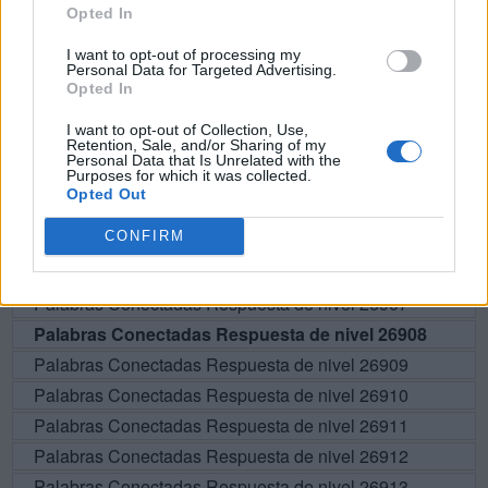
Opted In
BUSCAR MÁS
I want to opt-out of processing my
Personal Data for Targeted Advertising.
RESPUESTAS
Opted In
I want to opt-out of Collection, Use,
Por favor seleccione los niveles:
Retention, Sale, and/or Sharing of my
Personal Data that Is Unrelated with the
Purposes for which it was collected.
Palabras Conectadas Respuesta de nivel 26903
Opted Out
Palabras Conectadas Respuesta de nivel 26904
CONFIRM
Palabras Conectadas Respuesta de nivel 26905
Palabras Conectadas Respuesta de nivel 26906
Palabras Conectadas Respuesta de nivel 26907
Palabras Conectadas Respuesta de nivel 26908
Palabras Conectadas Respuesta de nivel 26909
Palabras Conectadas Respuesta de nivel 26910
Palabras Conectadas Respuesta de nivel 26911
Palabras Conectadas Respuesta de nivel 26912
Palabras Conectadas Respuesta de nivel 26913