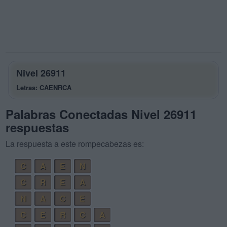
Nivel 26911
Letras: CAENRCA
Palabras Conectadas Nivel 26911
respuestas
La respuesta a este rompecabezas es:
C
A
E
N
C
R
E
A
N
A
C
E
C
E
R
C
A