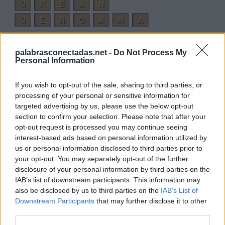
C
R
E
A
N
C
E
R
C
A
N
A
Palabras extra:
palabrasconectadas.net -
Do Not Process My
Personal Information
C
A
R
A
C
E
N
A
If you wish to opt-out of the sale, sharing to third parties, or
C
A
E
R
processing of your personal or sensitive information for
targeted advertising by us, please use the below opt-out
C
A
R
N
E
section to confirm your selection. Please note that after your
A
C
E
R
C
A
N
opt-out request is processed you may continue seeing
interest-based ads based on personal information utilized by
R
A
N
A
us or personal information disclosed to third parties prior to
C
E
R
A
your opt-out. You may separately opt-out of the further
disclosure of your personal information by third parties on the
E
R
A
N
IAB’s list of downstream participants. This information may
also be disclosed by us to third parties on the
IAB’s List of
A
R
C
E
Downstream Participants
that may further disclose it to other
A
C
R
E
third parties.
A
R
C
A