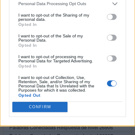
Personal Data Processing Opt Outs
C
E
N
A
R
I want to opt-out of the Sharing of my
A
R
E
N
A
personal data.
Opted In
A
C
E
R
A
I want to opt-out of the Sale of my
N
A
C
E
R
Personal Data.
Opted In
C
A
N
A
C
E
C
A
I want to opt-out of processing my
Personal Data for Targeted Advertising.
Opted In
A
R
A
N
I want to opt-out of Collection, Use,
Retention, Sale, and/or Sharing of my
BUSCAR MÁS
Personal Data that Is Unrelated with the
Purposes for which it was collected.
Opted Out
RESPUESTAS
CONFIRM
Por favor seleccione los niveles:
Palabras Conectadas Respuesta de nivel 26906