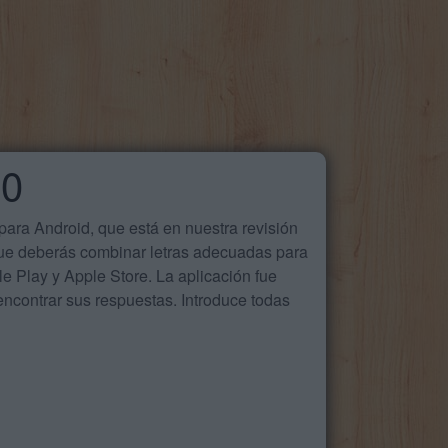
00
ara Android, que está en nuestra revisión
que deberás combinar letras adecuadas para
 Play y Apple Store. La aplicación fue
ncontrar sus respuestas. Introduce todas