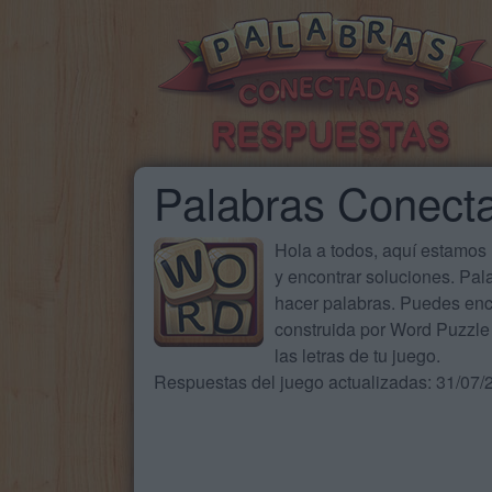
Palabras Conecta
Hola a todos, aquí estamos
y encontrar soluciones. Pa
hacer palabras. Puedes enc
construida por Word Puzzle 
las letras de tu juego.
Respuestas del juego actualizadas: 31/07/