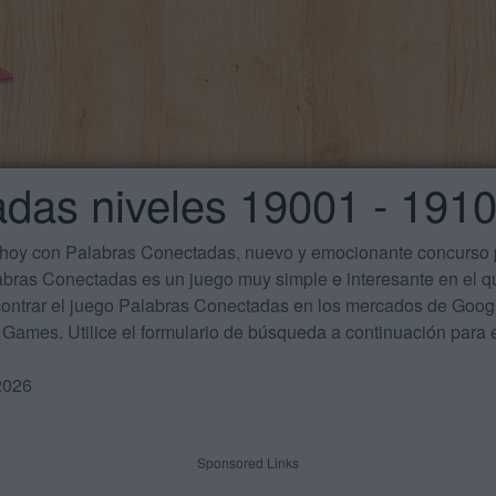
das niveles 19001 - 191
 hoy con Palabras Conectadas, nuevo y emocionante concurso p
labras Conectadas es un juego muy simple e interesante en el 
ontrar el juego Palabras Conectadas en los mercados de Google
Games. Utilice el formulario de búsqueda a continuación para e
2026
Sponsored Links