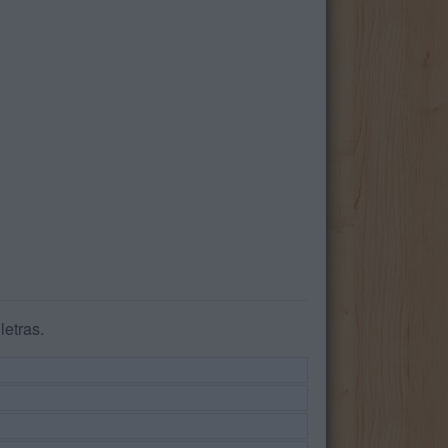
letras.