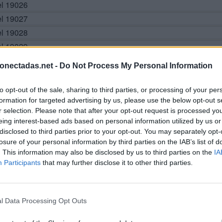
el 19026
el 19027
el 19028
el 19029
el 19030
onectadas.net -
Do Not Process My Personal Information
el 19031
el 19032
to opt-out of the sale, sharing to third parties, or processing of your per
formation for targeted advertising by us, please use the below opt-out s
el 19033
r selection. Please note that after your opt-out request is processed y
el 19034
eing interest-based ads based on personal information utilized by us or
el 19035
disclosed to third parties prior to your opt-out. You may separately opt-
losure of your personal information by third parties on the IAB’s list of
el 19036
. This information may also be disclosed by us to third parties on the
IA
el 19037
Participants
that may further disclose it to other third parties.
el 19038
el 19039
el 19040
l Data Processing Opt Outs
el 19041