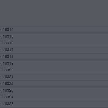
el 19014
el 19015
el 19016
el 19017
el 19018
el 19019
el 19020
el 19021
el 19022
el 19023
el 19024
el 19025