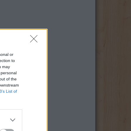
sonal or
ection to
ou may
 personal
out of the
 downstream
B’s List of