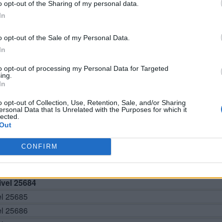
o opt-out of the Sharing of my personal data.
In
o opt-out of the Sale of my Personal Data.
In
BUSCAR MÁS RESPUESTAS
to opt-out of processing my Personal Data for Targeted
ing.
In
o opt-out of Collection, Use, Retention, Sale, and/or Sharing
ersonal Data that Is Unrelated with the Purposes for which it
el 25679
lected.
Out
el 25680
el 25681
CONFIRM
el 25682
el 25683
vel 25684
el 25685
el 25686