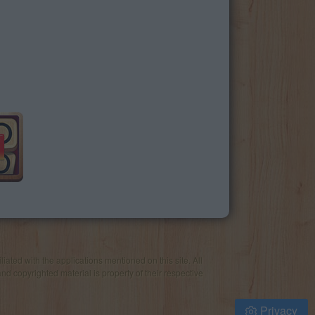
iated with the applications mentioned on this site. All
and copyrighted material is property of their respective
Privacy