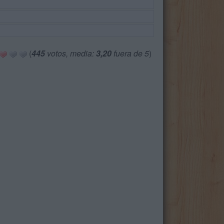
(
445
votos, media:
3,20
fuera de 5
)