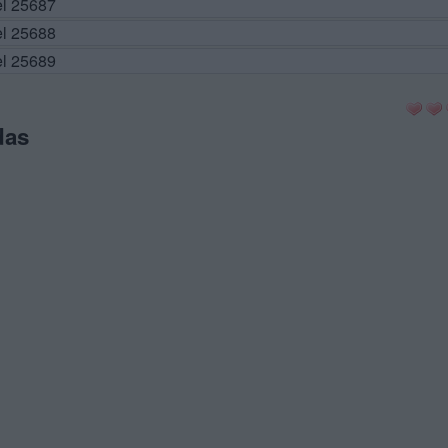
el 25687
el 25688
el 25689
das