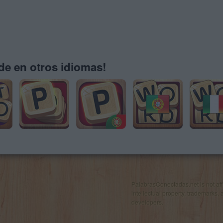
e en otros idiomas!
PalabrasConectadas.net is not affil
intellectual property, trademarks, 
developers.