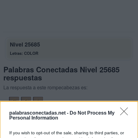
Nivel 25685
Letras: COLOR
Palabras Conectadas Nivel 25685
respuestas
La respuesta a este rompecabezas es:
C
O
L
L
O
O
palabrasconectadas.net -
Do Not Process My
Personal Information
R
O
L
L
O
C
O
If you wish to opt-out of the sale, sharing to third parties, or