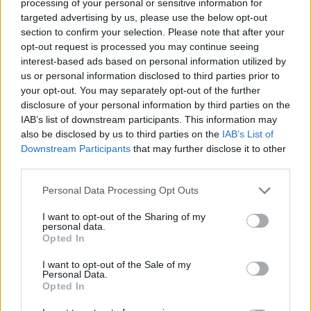
processing of your personal or sensitive information for
C
L
O
R
O
targeted advertising by us, please use the below opt-out
section to confirm your selection. Please note that after your
Palabras extra:
opt-out request is processed you may continue seeing
interest-based ads based on personal information utilized by
O
R
O
us or personal information disclosed to third parties prior to
C
O
R
O
your opt-out. You may separately opt-out of the further
disclosure of your personal information by third parties on the
L
O
R
O
IAB’s list of downstream participants. This information may
R
O
L
O
also be disclosed by us to third parties on the
IAB’s List of
Downstream Participants
that may further disclose it to other
O
L
O
R
third parties.
O
R
C
O
Personal Data Processing Opt Outs
C
O
L
O
R
I want to opt-out of the Sharing of my
L
O
C
R
O
personal data.
Opted In
BUSCAR MÁS
I want to opt-out of the Sale of my
Personal Data.
Opted In
RESPUESTAS