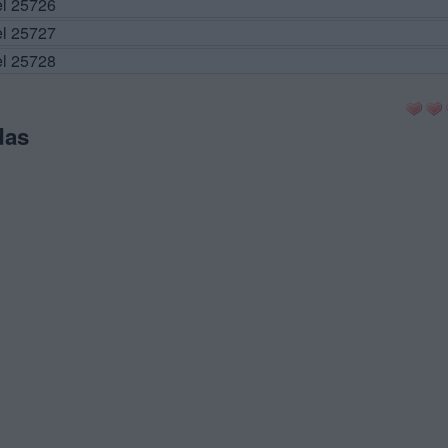
el 25726
el 25727
el 25728
das