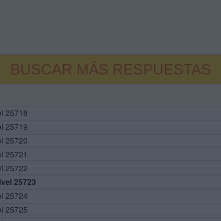
BUSCAR MÁS RESPUESTAS
el 25718
el 25719
el 25720
el 25721
el 25722
vel 25723
el 25724
el 25725