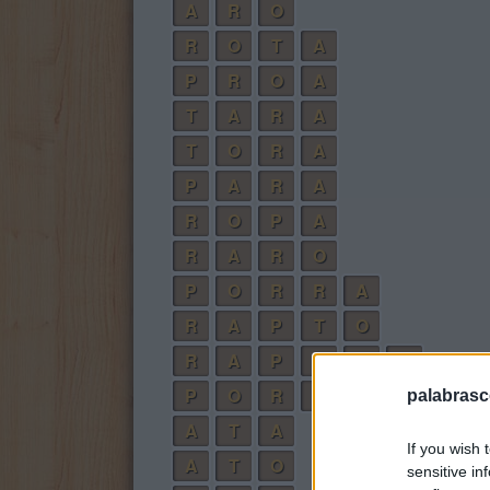
A
R
O
R
O
T
A
P
R
O
A
T
A
R
A
T
O
R
A
P
A
R
A
R
O
P
A
R
A
R
O
P
O
R
R
A
R
A
P
T
O
R
A
P
T
O
R
P
O
R
T
A
R
palabrasc
A
T
A
If you wish 
A
T
O
sensitive in