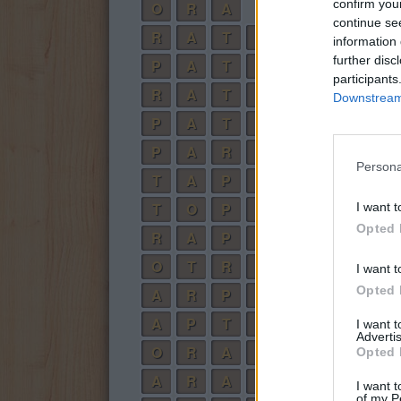
confirm you
O
R
A
continue se
R
A
T
O
information 
further disc
P
A
T
A
participants
R
A
T
A
Downstream 
P
A
T
O
P
A
R
O
Persona
T
A
P
A
T
O
P
A
I want t
Opted 
R
A
P
A
O
T
R
A
I want t
Opted 
A
R
P
A
A
P
T
A
I want 
Advertis
O
R
A
R
Opted 
A
R
A
R
I want t
of my P