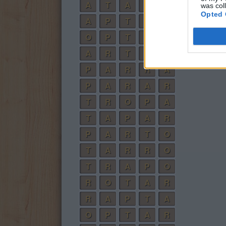
A
T
A
R
was col
Opted 
A
P
T
O
O
P
T
A
A
R
T
O
P
A
R
R
A
P
A
R
A
R
T
R
O
P
A
T
A
P
A
R
P
A
R
T
O
T
A
R
R
O
T
R
A
P
O
R
O
T
A
R
R
A
P
T
A
O
P
T
A
R