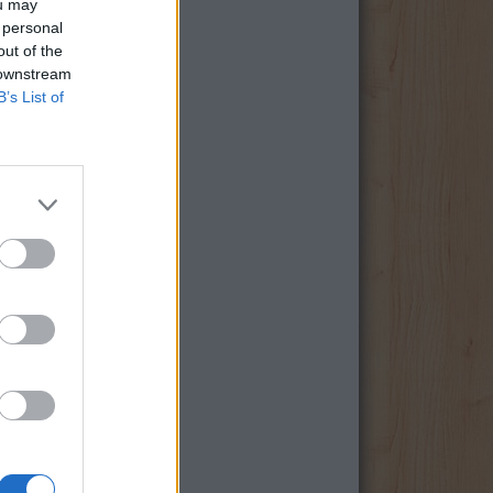
ou may
 personal
out of the
 downstream
B’s List of