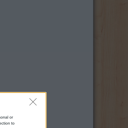
sonal or
ection to