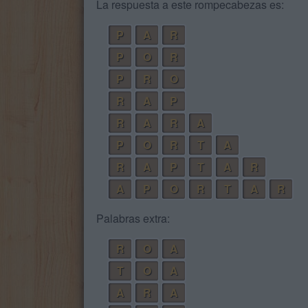
La respuesta a este rompecabezas es:
P
A
R
P
O
R
P
R
O
R
A
P
R
A
R
A
P
O
R
T
A
R
A
P
T
A
R
A
P
O
R
T
A
R
Palabras extra:
R
O
A
T
O
A
A
R
A