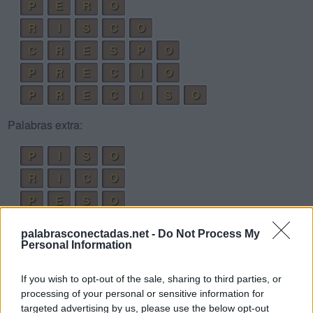
P
E
R
O
R
I
S
C
O
C
R
E
S
P
O
P
R
E
C
I
O
P
R
E
C
I
S
O
Palabras extra:
P
I
S
O
R
I
C
O
P
E
S
O
C
E
R
O
palabrasconectadas.net -
Do Not Process My
P
E
S
C
O
Personal Information
P
I
C
O
R
If you wish to opt-out of the sale, sharing to third parties, or
C
O
S
E
R
processing of your personal or sensitive information for
targeted advertising by us, please use the below opt-out
P
E
R
I
C
O