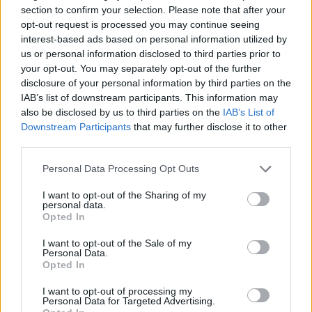
section to confirm your selection. Please note that after your
P
R
I
S
C
O
opt-out request is processed you may continue seeing
interest-based ads based on personal information utilized by
P
I
C
O
us or personal information disclosed to third parties prior to
S
E
C
O
your opt-out. You may separately opt-out of the further
disclosure of your personal information by third parties on the
R
O
C
E
IAB’s list of downstream participants. This information may
R
O
S
E
also be disclosed by us to third parties on the
IAB’s List of
Downstream Participants
that may further disclose it to other
C
O
P
E
third parties.
P
O
S
E
Personal Data Processing Opt Outs
P
I
S
E
I want to opt-out of the Sharing of my
O
C
R
E
personal data.
Opted In
O
R
C
E
I
R
S
E
I want to opt-out of the Sale of my
Personal Data.
P
R
E
S
O
Opted In
S
E
R
I
O
I want to opt-out of processing my
Personal Data for Targeted Advertising.
P
I
S
C
O