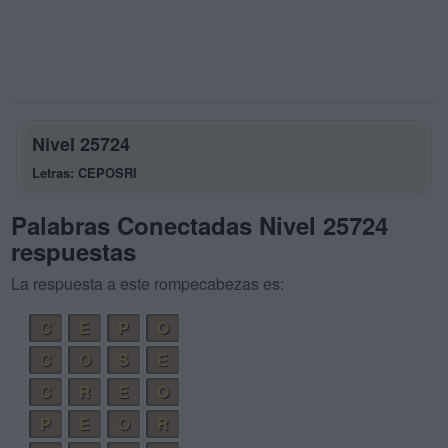
Nivel 25724
Letras: CEPOSRI
Palabras Conectadas Nivel 25724
respuestas
La respuesta a este rompecabezas es:
C
E
P
O
C
O
S
E
C
R
E
O
P
E
O
R