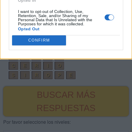
Opted In
R
O
C
E
S
I want to opt-out of Collection, Use,
Retention, Sale, and/or Sharing of my
R
E
C
I
O
Personal Data that Is Unrelated with the
Purposes for which it was collected.
P
I
R
E
S
Opted Out
C
E
S
I
O
CONFIRM
C
R
E
S
O
P
E
C
I
O
C
E
R
I
O
S
I
R
O
P
E
BUSCAR MÁS
RESPUESTAS
Por favor seleccione los niveles: