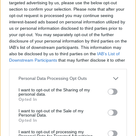
G
U
S
T
E
targeted advertising by us, please use the below opt-out
section to confirm your selection. Please note that after your
G
U
S
T
E
N
opt-out request is processed you may continue seeing
interest-based ads based on personal information utilized by
Palabras extra:
us or personal information disclosed to third parties prior to
your opt-out. You may separately opt-out of the further
G
E
N
disclosure of your personal information by third parties on the
U
N
E
IAB’s list of downstream participants. This information may
also be disclosed by us to third parties on the
IAB’s List of
U
S
E
Downstream Participants
that may further disclose it to other
third parties.
U
S
E
N
U
N
E
S
Personal Data Processing Opt Outs
T
U
N
E
S
I want to opt-out of the Sharing of my
personal data.
Opted In
BUSCAR MÁS
I want to opt-out of the Sale of my
Personal Data.
RESPUESTAS
Opted In
I want to opt-out of processing my
Por favor seleccione los niveles:
Personal Data for Targeted Advertising.