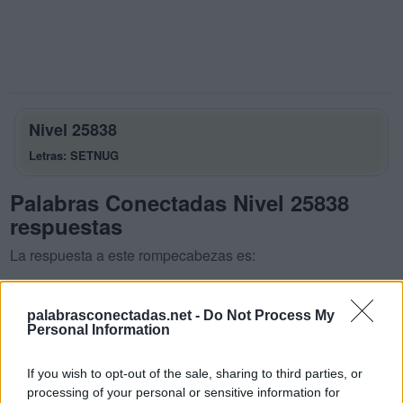
Nivel 25838
Letras: SETNUG
Palabras Conectadas Nivel 25838
respuestas
La respuesta a este rompecabezas es:
S
E
T
palabrasconectadas.net -
Do Not Process My
T
E
N
Personal Information
T
U
S
If you wish to opt-out of the sale, sharing to third parties, or
T
U
N
E
processing of your personal or sensitive information for