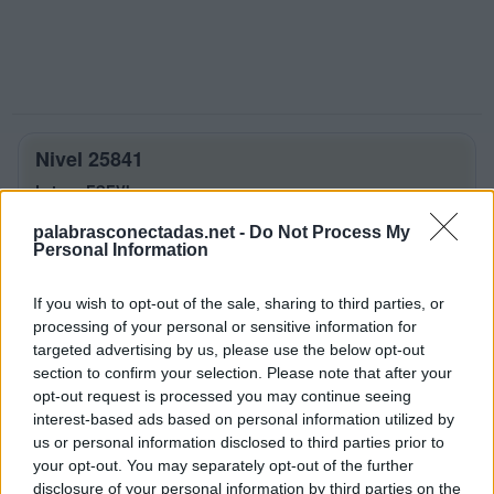
Nivel 25841
Letras: ESEVI
palabrasconectadas.net -
Do Not Process My
Palabras Conectadas Nivel 25841
Personal Information
respuestas
If you wish to opt-out of the sale, sharing to third parties, or
La respuesta a este rompecabezas es:
processing of your personal or sensitive information for
targeted advertising by us, please use the below opt-out
E
S
E
section to confirm your selection. Please note that after your
V
E
S
opt-out request is processed you may continue seeing
interest-based ads based on personal information utilized by
V
I
S
us or personal information disclosed to third parties prior to
V
E
I
S
your opt-out. You may separately opt-out of the further
disclosure of your personal information by third parties on the