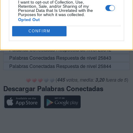
I want to opt-out of Collection, Use,
Retention, Sale, and/or Sharing of my
Palabras Conectadas Respuesta de nivel 25837
Personal Data that Is Unrelated with the
Purposes for which it was collected.
Palabras Conectadas Respuesta de nivel 25838
Opted Out
Palabras Conectadas Respuesta de nivel 25839
CONFIRM
Palabras Conectadas Respuesta de nivel 25840
Palabras Conectadas Respuesta de nivel 25841
Palabras Conectadas Respuesta de nivel 25842
Palabras Conectadas Respuesta de nivel 25843
Palabras Conectadas Respuesta de nivel 25844
(
445
votos, media:
3,20
fuera de 5
)
Descargar Palabras Conectadas