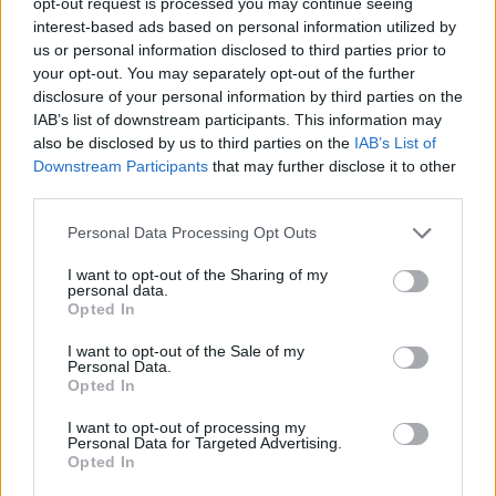
opt-out request is processed you may continue seeing
V
I
L
O
interest-based ads based on personal information utilized by
O
L
I
D
O
us or personal information disclosed to third parties prior to
your opt-out. You may separately opt-out of the further
O
L
V
I
D
O
disclosure of your personal information by third parties on the
IAB’s list of downstream participants. This information may
Palabras extra:
also be disclosed by us to third parties on the
IAB’s List of
Downstream Participants
that may further disclose it to other
O
D
I
O
third parties.
O
L
I
V
O
Personal Data Processing Opt Outs
I want to opt-out of the Sharing of my
BUSCAR MÁS
personal data.
Opted In
RESPUESTAS
I want to opt-out of the Sale of my
Personal Data.
Por favor seleccione los niveles:
Opted In
I want to opt-out of processing my
Palabras Conectadas Respuesta de nivel 25834
Personal Data for Targeted Advertising.
Palabras Conectadas Respuesta de nivel 25835
Opted In
Palabras Conectadas Respuesta de nivel 25836