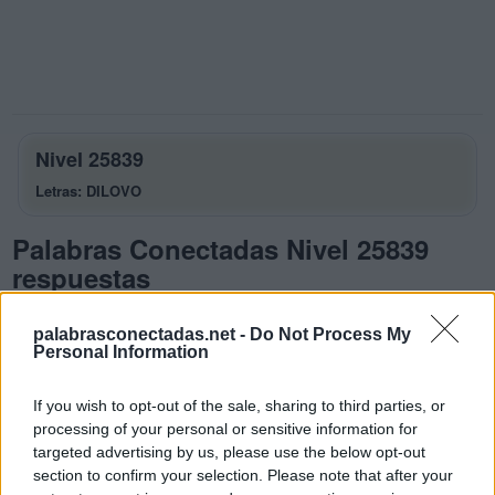
Nivel 25839
Letras: DILOVO
Palabras Conectadas Nivel 25839
respuestas
La respuesta a este rompecabezas es:
palabrasconectadas.net -
Do Not Process My
Personal Information
D
I
L
O
D
I
V
O
If you wish to opt-out of the sale, sharing to third parties, or
processing of your personal or sensitive information for
D
O
L
O
targeted advertising by us, please use the below opt-out
L
O
D
O
section to confirm your selection. Please note that after your