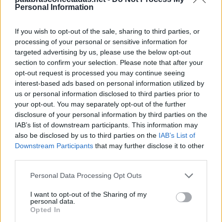
R
O
J
A
Personal Information
J
A
R
R
A
If you wish to opt-out of the sale, sharing to third parties, or
A
R
R
O
J
A
processing of your personal or sensitive information for
A
R
R
O
J
A
N
targeted advertising by us, please use the below opt-out
section to confirm your selection. Please note that after your
Palabras extra:
opt-out request is processed you may continue seeing
interest-based ads based on personal information utilized by
J
A
R
A
us or personal information disclosed to third parties prior to
your opt-out. You may separately opt-out of the further
N
A
J
A
disclosure of your personal information by third parties on the
J
O
R
A
IAB’s list of downstream participants. This information may
also be disclosed by us to third parties on the
IAB’s List of
R
A
J
A
R
Downstream Participants
that may further disclose it to other
third parties.
J
A
R
R
O
O
R
A
R
Personal Data Processing Opt Outs
A
R
A
R
I want to opt-out of the Sharing of my
personal data.
A
R
A
N
Opted In
O
R
A
N