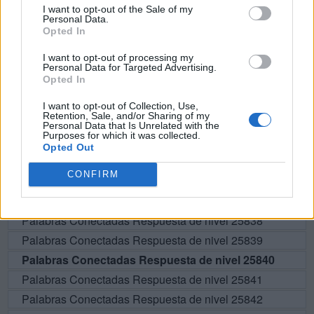
I want to opt-out of the Sale of my
Personal Data.
N
A
R
R
A
Opted In
I want to opt-out of processing my
BUSCAR MÁS
Personal Data for Targeted Advertising.
Opted In
RESPUESTAS
I want to opt-out of Collection, Use,
Retention, Sale, and/or Sharing of my
Personal Data that Is Unrelated with the
Por favor seleccione los niveles:
Purposes for which it was collected.
Opted Out
Palabras Conectadas Respuesta de nivel 25835
CONFIRM
Palabras Conectadas Respuesta de nivel 25836
Palabras Conectadas Respuesta de nivel 25837
Palabras Conectadas Respuesta de nivel 25838
Palabras Conectadas Respuesta de nivel 25839
Palabras Conectadas Respuesta de nivel 25840
Palabras Conectadas Respuesta de nivel 25841
Palabras Conectadas Respuesta de nivel 25842