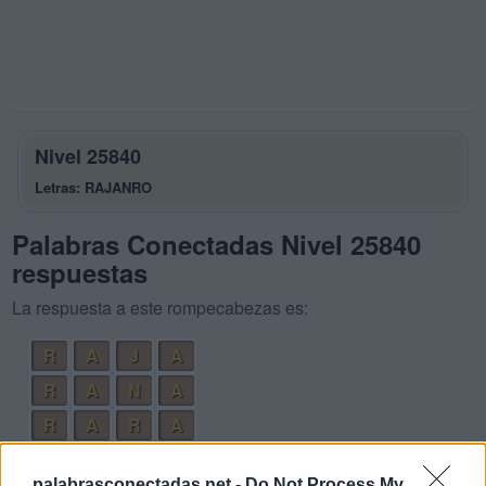
Nivel 25840
Letras: RAJANRO
Palabras Conectadas Nivel 25840
respuestas
La respuesta a este rompecabezas es:
R
A
J
A
R
A
N
A
R
A
R
A
R
A
R
O
palabrasconectadas.net -
Do Not Process My