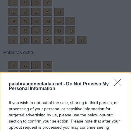
R
U
D
A
D
O
M
A
R
F
O
R
M
A
D
F
U
M
A
D
O
F
U
M
A
D
O
R
Palabras extra:
F
A
D
O
D
U
R
O
M
O
D
A
palabrasconectadas.net -
Do Not Process My
Personal Information
M
U
R
O
F
A
R
D
O
If you wish to opt-out of the sale, sharing to third parties, or
processing of your personal or sensitive information for
F
U
M
A
R
targeted advertising by us, please use the below opt-out
M
U
D
A
R
section to confirm your selection. Please note that after your
opt-out request is processed you may continue seeing
M
A
D
U
R
O