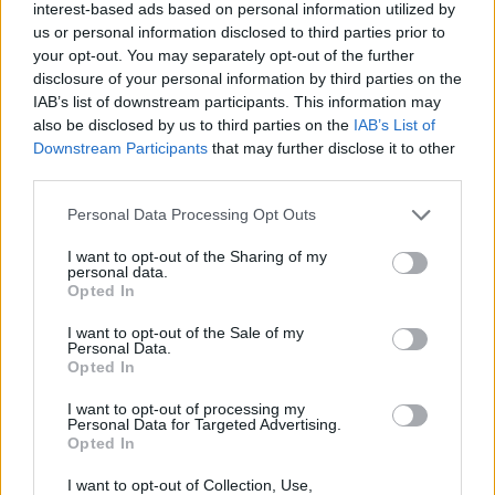
interest-based ads based on personal information utilized by
M
U
R
A
D
O
us or personal information disclosed to third parties prior to
your opt-out. You may separately opt-out of the further
R
U
D
O
disclosure of your personal information by third parties on the
M
U
D
O
IAB’s list of downstream participants. This information may
also be disclosed by us to third parties on the
IAB’s List of
F
A
R
O
Downstream Participants
that may further disclose it to other
third parties.
R
A
M
O
R
O
D
A
Personal Data Processing Opt Outs
D
U
M
A
I want to opt-out of the Sharing of my
personal data.
D
O
M
A
Opted In
M
O
F
A
I want to opt-out of the Sale of my
Personal Data.
M
U
R
A
Opted In
M
A
R
O
I want to opt-out of processing my
M
O
R
A
Personal Data for Targeted Advertising.
Opted In
A
F
R
O
I want to opt-out of Collection, Use,
A
R
D
O