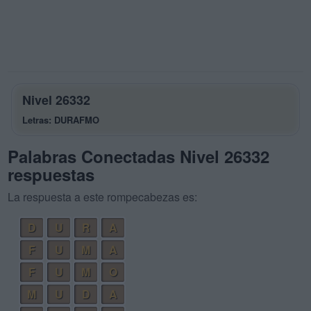
Nivel 26332
Letras: DURAFMO
Palabras Conectadas Nivel 26332
respuestas
La respuesta a este rompecabezas es:
D
U
R
A
F
U
M
A
F
U
M
O
M
U
D
A