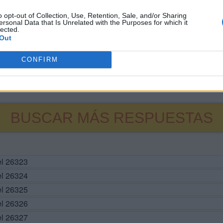
o opt-out of Collection, Use, Retention, Sale, and/or Sharing
ersonal Data that Is Unrelated with the Purposes for which it
lected.
Out
CONFIRM
BUSCAR MÁS RESPUESTAS
el 26323
el 26324
el 26325
el 26326
el 26327