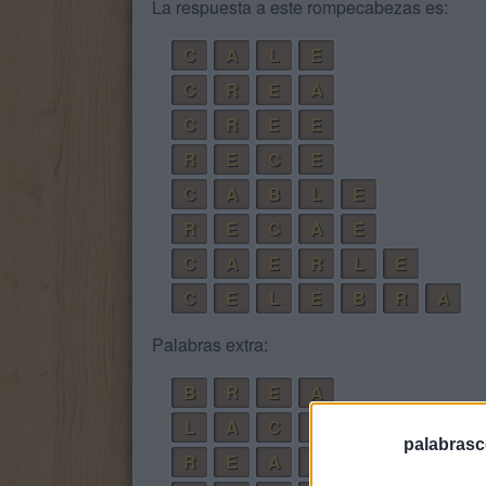
La respuesta a este rompecabezas es:
C
A
L
E
C
R
E
A
C
R
E
E
R
E
C
E
C
A
B
L
E
R
E
C
A
E
C
A
E
R
L
E
C
E
L
E
B
R
A
Palabras extra:
B
R
E
A
L
A
C
E
palabrasc
R
E
A
L