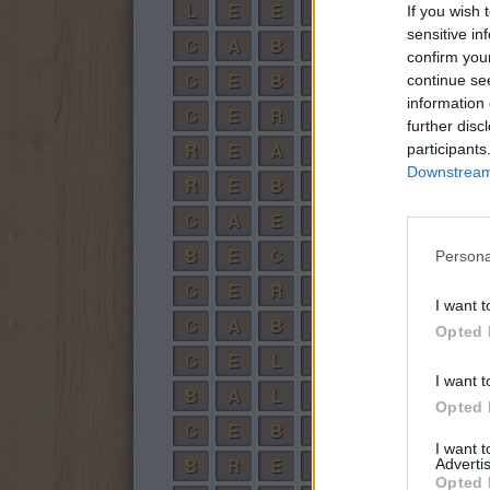
L
E
E
R
If you wish 
sensitive in
C
A
B
E
R
confirm you
C
E
B
R
A
continue se
information 
C
E
R
E
A
L
further disc
R
E
A
L
C
E
participants
Downstream 
R
E
B
E
L
A
C
A
E
R
B
E
C
A
Persona
C
E
R
A
I want t
C
A
B
E
Opted 
C
E
L
A
I want t
B
A
L
E
Opted 
C
E
B
A
I want 
B
R
E
E
Advertis
Opted 