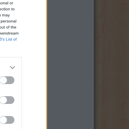
sonal or
ection to
ou may
 personal
out of the
 downstream
B’s List of