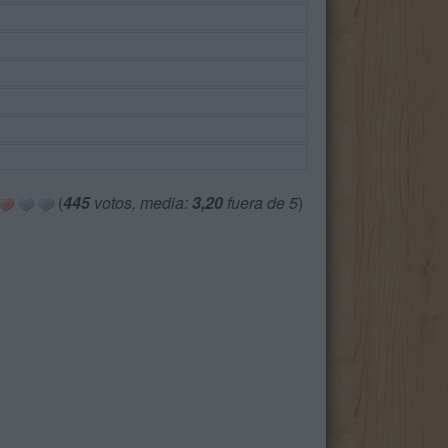
(
445
votos, media:
3,20
fuera de 5
)