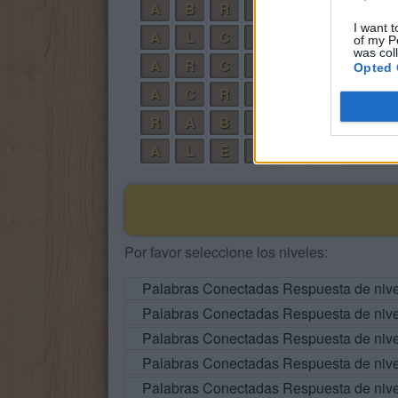
A
B
R
E
I want t
A
L
C
E
of my P
was col
A
R
C
E
Opted 
A
C
R
E
R
A
B
E
L
A
L
E
R
C
E
Por favor seleccione los niveles:
Palabras Conectadas Respuesta de niv
Palabras Conectadas Respuesta de niv
Palabras Conectadas Respuesta de niv
Palabras Conectadas Respuesta de niv
Palabras Conectadas Respuesta de niv