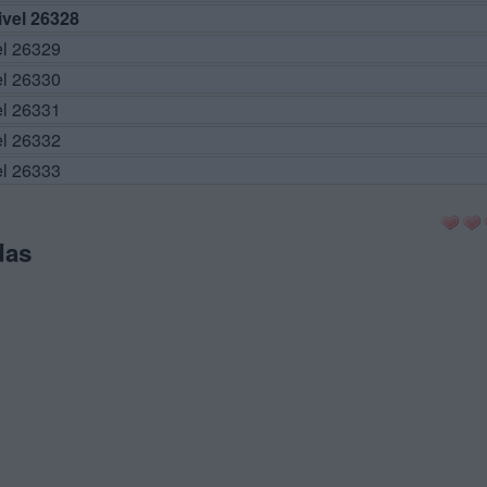
vel 26328
el 26329
el 26330
el 26331
el 26332
el 26333
das