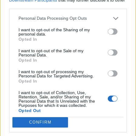
third parties.
P
A
R
E
E
R
A
S
Personal Data Processing Opt Outs
A
R
R
E
I want to opt-out of the Sharing of my
personal data.
A
R
P
A
Opted In
A
R
A
R
I want to opt-out of the Sale of my
Personal Data.
A
S
A
R
Opted In
A
R
A
S
I want to opt-out of processing my
Personal Data for Targeted Advertising.
A
R
E
S
Opted In
P
E
R
S
A
I want to opt-out of Collection, Use,
P
A
R
R
A
Retention, Sale, and/or Sharing of my
Personal Data that Is Unrelated with the
Purposes for which it was collected.
P
A
S
A
R
Opted Out
P
A
R
A
R
CONFIRM
P
E
S
A
R
P
R
E
S
A