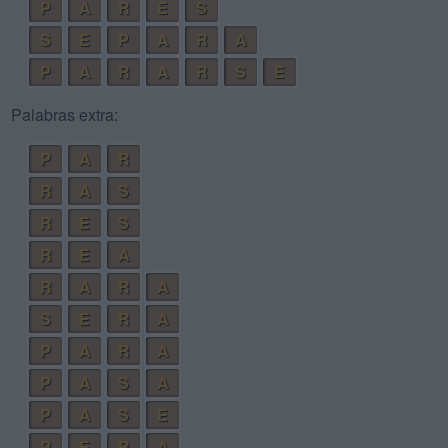
P
A
R
E
S
S
E
P
A
R
A
P
A
R
A
R
S
E
Palabras extra:
P
A
R
R
A
S
R
E
S
R
E
A
R
A
R
A
S
E
R
A
P
A
R
A
P
A
S
A
P
A
S
E
P
E
R
A