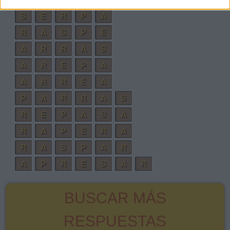
S
E
R
P
A
R
A
S
P
E
A
R
R
A
S
A
R
E
P
A
A
R
R
E
A
P
A
R
R
A
S
R
E
P
A
S
A
R
A
P
E
R
A
R
A
S
P
A
R
A
P
R
E
S
A
R
BUSCAR MÁS
RESPUESTAS