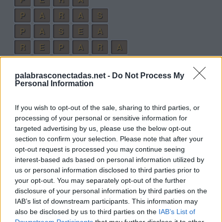
P
A
R
A
S
P
A
S
E
A
R
E
P
A
R
A
P
A
S
E
A
R
palabrasconectadas.net -
Do Not Process My
R
E
P
A
S
A
R
Personal Information
S
E
P
A
R
A
R
If you wish to opt-out of the sale, sharing to third parties, or
A
R
A
processing of your personal or sensitive information for
A
S
A
targeted advertising by us, please use the below opt-out
section to confirm your selection. Please note that after your
E
P
A
opt-out request is processed you may continue seeing
E
S
A
interest-based ads based on personal information utilized by
us or personal information disclosed to third parties prior to
E
R
A
your opt-out. You may separately opt-out of the further
A
R
E
disclosure of your personal information by third parties on the
IAB’s list of downstream participants. This information may
R
A
P
A
also be disclosed by us to third parties on the
IAB’s List of
R
A
P
E
Downstream Participants
that may further disclose it to other