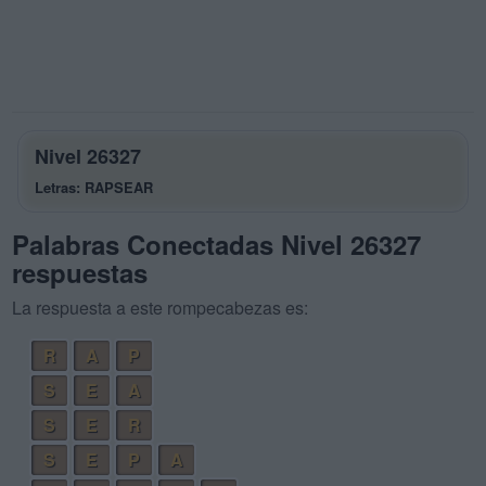
Nivel 26327
Letras: RAPSEAR
Palabras Conectadas Nivel 26327
respuestas
La respuesta a este rompecabezas es:
R
A
P
S
E
A
S
E
R
S
E
P
A