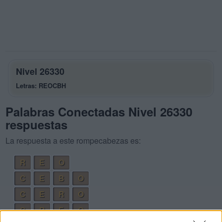
Nivel 26330
Letras: REOCBH
Palabras Conectadas Nivel 26330
respuestas
La respuesta a este rompecabezas es:
R
E
O
C
E
B
O
C
E
R
O
C
R
E
O