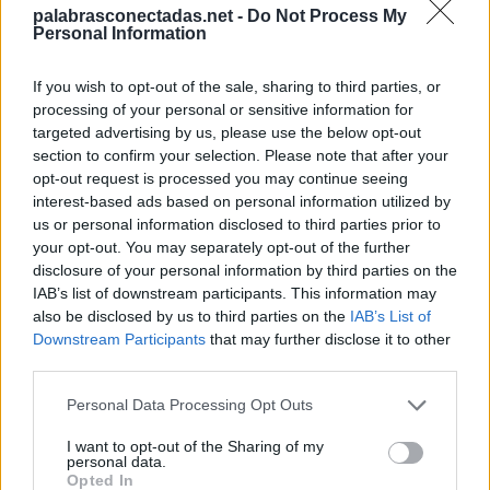
R
O
B
E
palabrasconectadas.net -
Do Not Process My
Personal Information
C
O
B
R
E
B
R
O
C
H
E
If you wish to opt-out of the sale, sharing to third parties, or
processing of your personal or sensitive information for
Palabras extra:
targeted advertising by us, please use the below opt-out
section to confirm your selection. Please note that after your
R
O
E
opt-out request is processed you may continue seeing
interest-based ads based on personal information utilized by
R
O
B
us or personal information disclosed to third parties prior to
E
R
O
your opt-out. You may separately opt-out of the further
disclosure of your personal information by third parties on the
E
C
O
IAB’s list of downstream participants. This information may
O
R
E
also be disclosed by us to third parties on the
IAB’s List of
Downstream Participants
that may further disclose it to other
R
O
C
E
third parties.
E
C
H
O
Personal Data Processing Opt Outs
O
R
B
E
I want to opt-out of the Sharing of my
R
O
C
H
E
personal data.
Opted In
O
C
R
E