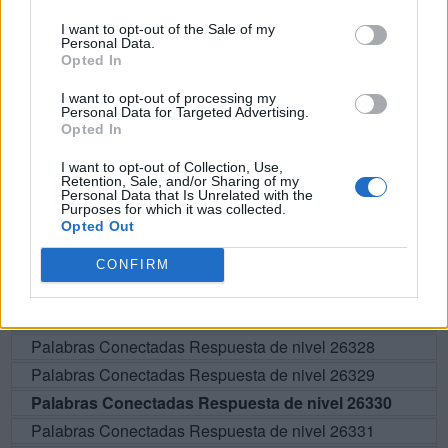
O
R
C
E
I want to opt-out of the Sale of my
Personal Data.
O
B
R
E
Opted In
I want to opt-out of processing my
Personal Data for Targeted Advertising.
BUSCAR MÁS
Opted In
RESPUESTAS
I want to opt-out of Collection, Use,
Retention, Sale, and/or Sharing of my
Personal Data that Is Unrelated with the
Purposes for which it was collected.
Por favor seleccione los niveles:
Opted Out
Palabras Conectadas Respuesta de nivel 26325
CONFIRM
Palabras Conectadas Respuesta de nivel 26326
Palabras Conectadas Respuesta de nivel 26327
Palabras Conectadas Respuesta de nivel 26328
Palabras Conectadas Respuesta de nivel 26329
Palabras Conectadas Respuesta de nivel 26330
Palabras Conectadas Respuesta de nivel 26331