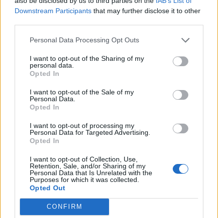
also be disclosed by us to third parties on the
IAB’s List of
Downstream Participants
that may further disclose it to other
T
O
A
D
third parties.
D
I
T
A
Personal Data Processing Opt Outs
P
I
T
O
I want to opt-out of the Sharing of my
O
T
R
A
personal data.
Opted In
O
D
I
A
A
R
D
O
I want to opt-out of the Sale of my
Personal Data.
A
P
I
O
Opted In
A
P
T
O
I want to opt-out of processing my
Personal Data for Targeted Advertising.
O
P
T
A
Opted In
A
R
T
O
I want to opt-out of Collection, Use,
Retention, Sale, and/or Sharing of my
P
A
R
D
O
Personal Data that Is Unrelated with the
Purposes for which it was collected.
P
O
D
A
R
Opted Out
R
A
D
I
O
CONFIRM
T
R
O
P
A