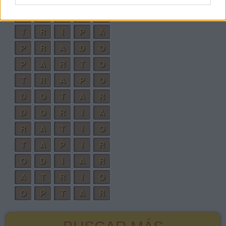
P
A
T
I
O
T
R
I
P
A
P
R
A
D
O
P
A
R
T
O
T
R
A
P
O
D
O
T
A
R
D
O
R
I
A
R
A
T
I
O
T
A
P
I
R
O
D
I
A
R
A
T
R
I
O
O
P
T
A
R