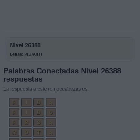
Nivel 26388
Letras: PIDAORT
Palabras Conectadas Nivel 26388
respuestas
La respuesta a este rompecabezas es:
P
I
D
A
P
I
D
O
P
R
O
A
R
O
T
A