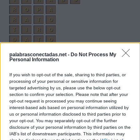
R
O
P
A
R
A
T
O
T
I
R
O
D
A
T
O
T
I
R
A
palabrasconectadas.net -
Do Not Process My
P
A
T
O
Personal Information
R
I
T
O
If you wish to opt-out of the sale, sharing to third parties, or
P
A
R
O
processing of your personal or sensitive information for
targeted advertising by us, please use the below opt-out
T
R
I
O
section to confirm your selection. Please note that after your
R
O
D
A
opt-out request is processed you may continue seeing
interest-based ads based on personal information utilized by
D
O
T
A
us or personal information disclosed to third parties prior to
T
O
P
A
your opt-out. You may separately opt-out of the further
disclosure of your personal information by third parties on the
P
O
D
A
IAB’s list of downstream participants. This information may
P
I
A
R