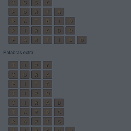
T
O
D
A
P
O
R
T
A
P
A
T
R
I
O
P
I
R
A
D
O
P
A
R
T
I
D
O
Palabras extra:
T
I
P
A
T
O
R
A
P
I
T
A
T
I
P
O
T
I
R
A
D
T
A
R
D
O
R
A
P
T
O
T
I
R
A
D
O