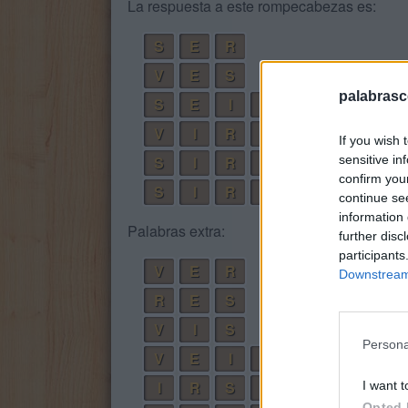
La respuesta a este rompecabezas es:
S
E
R
V
E
S
palabrasc
S
E
I
S
V
I
R
E
If you wish 
sensitive in
S
I
R
V
E
confirm you
S
I
R
V
E
S
continue se
information 
Palabras extra:
further disc
participants
V
E
R
Downstream 
R
E
S
V
I
S
Persona
V
E
I
S
I
R
S
E
I want t
Opted 