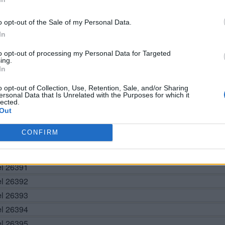
o opt-out of the Sale of my Personal Data.
In
BUSCAR MÁS RESPUESTAS
to opt-out of processing my Personal Data for Targeted
ing.
In
el 26385
o opt-out of Collection, Use, Retention, Sale, and/or Sharing
ersonal Data that Is Unrelated with the Purposes for which it
el 26386
lected.
el 26387
Out
el 26388
CONFIRM
el 26389
vel 26390
el 26391
el 26392
el 26393
el 26394
el 26395