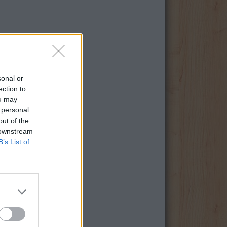
sonal or
ection to
ou may
 personal
out of the
 downstream
B’s List of