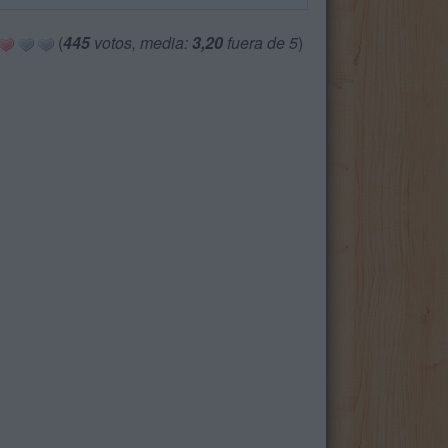
(
445
votos, media:
3,20
fuera de 5
)