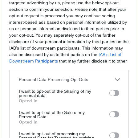
T
R
A
E
targeted advertising by us, please use the below opt-out
section to confirm your selection. Please note that after your
A
R
E
T
E
opt-out request is processed you may continue seeing
E
X
T
R
A
E
interest-based ads based on personal information utilized by
us or personal information disclosed to third parties prior to
Palabras extra:
your opt-out. You may separately opt-out of the further
disclosure of your personal information by third parties on the
E
R
E
IAB’s list of downstream participants. This information may
also be disclosed by us to third parties on the
IAB’s List of
E
R
A
Downstream Participants
that may further disclose it to other
third parties.
A
R
E
A
R
T
E
Personal Data Processing Opt Outs
E
X
T
R
A
I want to opt-out of the Sharing of my
personal data.
Opted In
BUSCAR MÁS
I want to opt-out of the Sale of my
Personal Data.
RESPUESTAS
Opted In
I want to opt-out of processing my
Por favor seleccione los niveles:
Personal Data for Targeted Advertising.