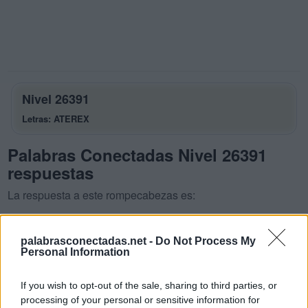
Nivel 26391
Letras: ATEREX
Palabras Conectadas Nivel 26391
respuestas
La respuesta a este rompecabezas es:
A
T
E
palabrasconectadas.net -
Do Not Process My
R
E
A
Personal Information
R
E
T
A
If you wish to opt-out of the sale, sharing to third parties, or
R
E
T
E
processing of your personal or sensitive information for