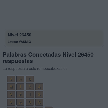
Nivel 26450
Letras: VASMIO
Palabras Conectadas Nivel 26450
respuestas
La respuesta a este rompecabezas es:
V
A
S
M
I
S
A
V
A
I
S
V
A
S
O