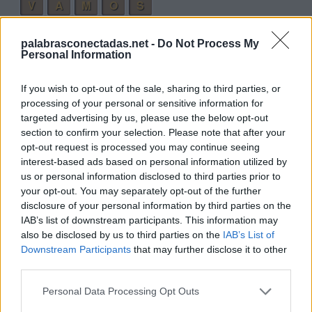
V
A
M
O
S
M
A
S
I
V
O
palabrasconectadas.net -
Do Not Process My
Personal Information
Palabras extra:
M
A
S
If you wish to opt-out of the sale, sharing to third parties, or
processing of your personal or sensitive information for
V
O
S
targeted advertising by us, please use the below opt-out
V
I
O
section to confirm your selection. Please note that after your
opt-out request is processed you may continue seeing
M
I
S
interest-based ads based on personal information utilized by
V
I
S
us or personal information disclosed to third parties prior to
your opt-out. You may separately opt-out of the further
V
I
S
A
disclosure of your personal information by third parties on the
S
I
M
A
IAB’s list of downstream participants. This information may
also be disclosed by us to third parties on the
IAB’s List of
V
I
S
O
Downstream Participants
that may further disclose it to other
third parties.
V
I
M
O
S
M
O
A
Personal Data Processing Opt Outs
M
I
A