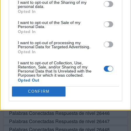
I want to opt-out of the Sharing of my
personal data.
O
S
A
Opted In
A
M
O
I want to opt-out of the Sale of my
Personal Data.
A
S
O
Opted In
S
O
M
A
I want to opt-out of processing my
A
V
I
S
O
Personal Data for Targeted Advertising.
Opted In
I want to opt-out of Collection, Use,
BUSCAR MÁS
Retention, Sale, and/or Sharing of my
Personal Data that Is Unrelated with the
Purposes for which it was collected.
RESPUESTAS
Opted Out
CONFIRM
Por favor seleccione los niveles:
Palabras Conectadas Respuesta de nivel 26445
Palabras Conectadas Respuesta de nivel 26446
Palabras Conectadas Respuesta de nivel 26447
Palabras Conectadas Respuesta de nivel 26448