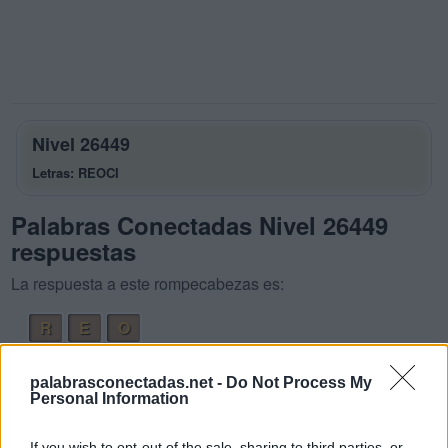
Nivel 26449
Letras: REOCI
Palabras Conectadas Nivel 26449
respuestas
La respuesta a este rompecabezas es:
R
E
O
C
E
R
O
palabrasconectadas.net -
Do Not Process My
C
R
E
O
Personal Information
R
I
C
O
If you wish to opt-out of the sale, sharing to third parties, or