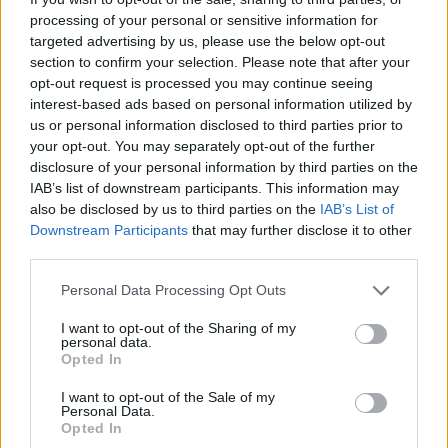
R
E
C
I
O
processing of your personal or sensitive information for
targeted advertising by us, please use the below opt-out
Palabras extra:
section to confirm your selection. Please note that after your
opt-out request is processed you may continue seeing
R
O
E
interest-based ads based on personal information utilized by
E
R
O
us or personal information disclosed to third parties prior to
your opt-out. You may separately opt-out of the further
E
C
O
disclosure of your personal information by third parties on the
O
R
E
IAB’s list of downstream participants. This information may
also be disclosed by us to third parties on the
IAB’s List of
R
O
C
E
Downstream Participants
that may further disclose it to other
third parties.
O
C
R
E
O
I
R
Personal Data Processing Opt Outs
O
R
C
E
I want to opt-out of the Sharing of my
personal data.
C
E
R
I
O
Opted In
I want to opt-out of the Sale of my
BUSCAR MÁS
Personal Data.
Opted In