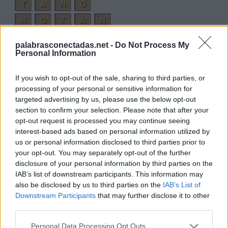
T
A
N
O
N
O
T
A
N
T
O
P
A
N
palabrasconectadas.net -
Do Not Process My
A
N
O
T
A
N
Personal Information
P
A
N
T
A
N
O
If you wish to opt-out of the sale, sharing to third parties, or
processing of your personal or sensitive information for
Palabras extra:
targeted advertising by us, please use the below opt-out
section to confirm your selection. Please note that after your
P
A
T
A
opt-out request is processed you may continue seeing
P
A
T
O
interest-based ads based on personal information utilized by
us or personal information disclosed to third parties prior to
T
A
P
A
your opt-out. You may separately opt-out of the further
T
O
P
A
disclosure of your personal information by third parties on the
IAB’s list of downstream participants. This information may
A
N
O
T
A
also be disclosed by us to third parties on the
IAB’s List of
O
P
T
A
N
Downstream Participants
that may further disclose it to other
third parties.
N
O
N
A
T
O
N
A
Personal Data Processing Opt Outs