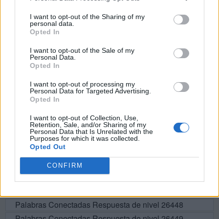
N
A
T
A
I want to opt-out of the Sharing of my
personal data.
A
P
T
A
Opted In
A
P
T
O
I want to opt-out of the Sale of my
Personal Data.
O
P
T
A
Opted In
A
N
T
A
I want to opt-out of processing my
Personal Data for Targeted Advertising.
A
T
A
N
Opted In
I want to opt-out of Collection, Use,
BUSCAR MÁS
Retention, Sale, and/or Sharing of my
Personal Data that Is Unrelated with the
Purposes for which it was collected.
RESPUESTAS
Opted Out
CONFIRM
Por favor seleccione los niveles:
Palabras Conectadas Respuesta de nivel 26447
Palabras Conectadas Respuesta de nivel 26448
Palabras Conectadas Respuesta de nivel 26449