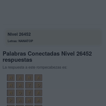
Nivel 26452
Letras: NANATOP
Palabras Conectadas Nivel 26452
respuestas
La respuesta a este rompecabezas es:
N
A
N
A
N
A
T
O
N
O
T
A
P
A
N
A