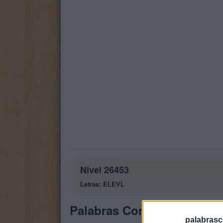
Nivel 26453
Letras: ELEVL
Palabras Conectadas Nivel
palabrasc