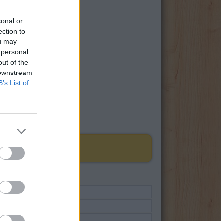
sonal or
ection to
ou may
 personal
out of the
 downstream
B’s List of