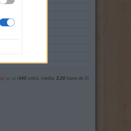
(
445
votos, media:
3,20
fuera de 5
)