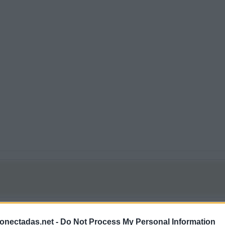
 26453 respuestas
onectadas.net -
Do Not Process My Personal Information