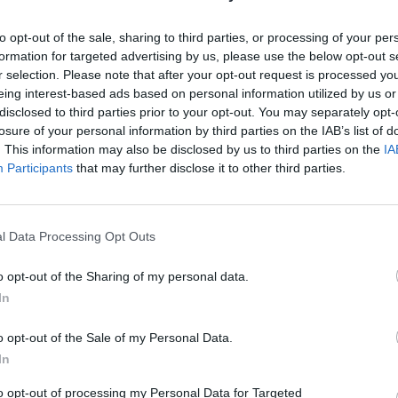
to opt-out of the sale, sharing to third parties, or processing of your per
formation for targeted advertising by us, please use the below opt-out s
r selection. Please note that after your opt-out request is processed y
eing interest-based ads based on personal information utilized by us or
disclosed to third parties prior to your opt-out. You may separately opt-
losure of your personal information by third parties on the IAB’s list of
. This information may also be disclosed by us to third parties on the
IA
Participants
that may further disclose it to other third parties.
l Data Processing Opt Outs
BUSCAR MÁS RESPUESTAS
o opt-out of the Sharing of my personal data.
In
o opt-out of the Sale of my Personal Data.
el 26448
In
el 26449
el 26450
to opt-out of processing my Personal Data for Targeted