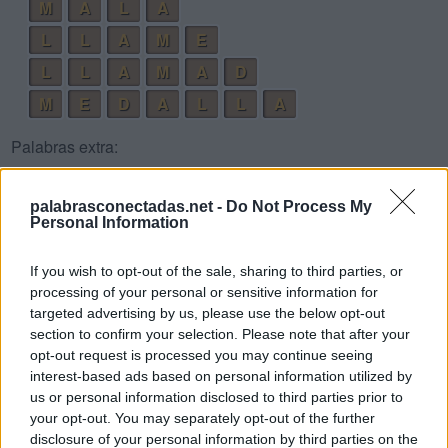
M
A
L
A
L
L
A
M
E
L
L
A
M
A
D
M
E
D
A
L
L
A
Palabras extra:
M
A
L
palabrasconectadas.net -
Do Not Process My
L
E
D
Personal Information
A
M
A
If you wish to opt-out of the sale, sharing to third parties, or
A
L
A
processing of your personal or sensitive information for
targeted advertising by us, please use the below opt-out
A
M
E
section to confirm your selection. Please note that after your
L
E
A
L
opt-out request is processed you may continue seeing
interest-based ads based on personal information utilized by
L
E
M
A
us or personal information disclosed to third parties prior to
L
A
M
A
your opt-out. You may separately opt-out of the further
disclosure of your personal information by third parties on the
D
A
M
E