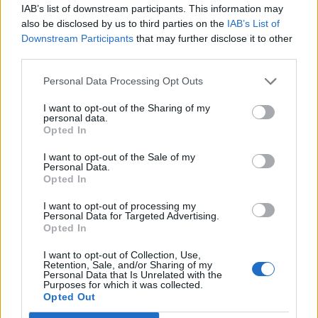
IAB’s list of downstream participants. This information may
D
A
L
E
also be disclosed by us to third parties on the
IAB’s List of
Downstream Participants
that may further disclose it to other
M
A
L
L
A
third parties.
L
L
A
M
A
Personal Data Processing Opt Outs
L
A
M
E
L
A
I want to opt-out of the Sharing of my
M
E
L
A
personal data.
Opted In
L
A
D
A
E
L
L
A
I want to opt-out of the Sale of my
Personal Data.
A
L
M
A
Opted In
A
L
E
A
I want to opt-out of processing my
Personal Data for Targeted Advertising.
M
E
L
L
A
Opted In
D
A
L
L
A
I want to opt-out of Collection, Use,
Retention, Sale, and/or Sharing of my
M
A
L
L
E
Personal Data that Is Unrelated with the
Purposes for which it was collected.
D
A
L
L
E
Opted Out
A
L
D
E
A