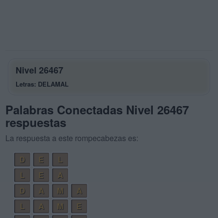
Nivel 26467
Letras: DELAMAL
Palabras Conectadas Nivel 26467
respuestas
La respuesta a este rompecabezas es:
D
E
L
L
E
A
D
A
M
A
L
A
M
E