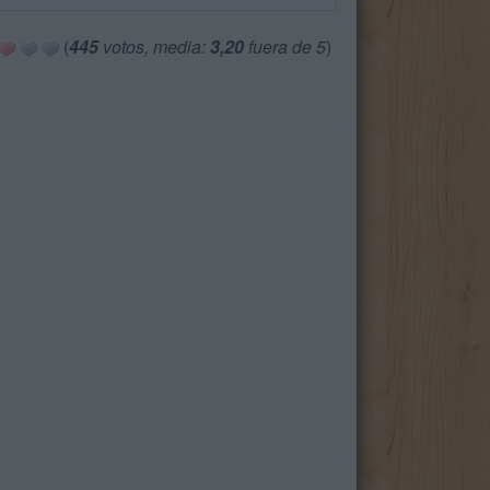
(
445
votos, media:
3,20
fuera de 5
)