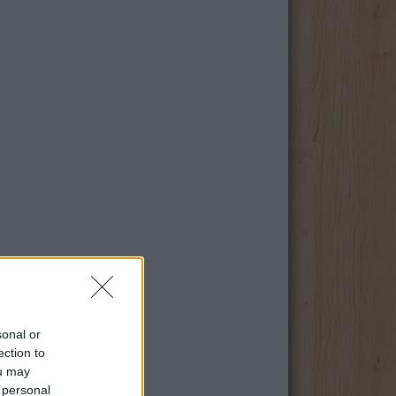
sonal or
ection to
ou may
 personal