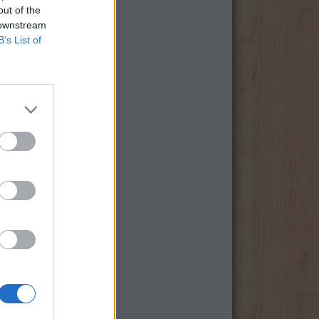
out of the
 downstream
B’s List of