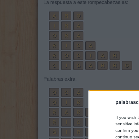
La respuesta a este rompecabezas es:
A
R
O
I
R
A
O
R
A
R
I
C
A
R
O
C
I
A
R
C
I
G
A
R
R
O
Palabras extra:
O
C
A
O
I
R
palabrasc
R
A
R
O
If you wish 
R
I
C
O
sensitive in
confirm you
G
I
R
A
continue se