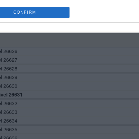
CONFIRM
BUSCAR MÁS RESPUESTAS
el 26626
el 26627
el 26628
el 26629
el 26630
vel 26631
el 26632
el 26633
el 26634
el 26635
el 26636