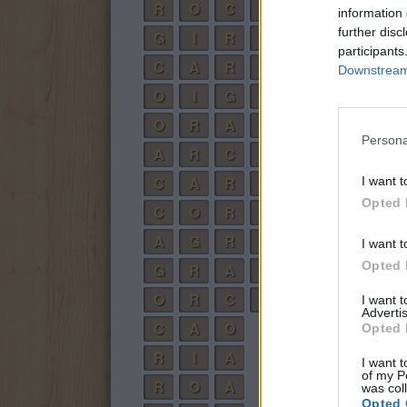
R
O
C
A
information 
further disc
G
I
R
O
participants
C
A
R
O
Downstream 
O
I
G
A
O
R
A
R
Persona
A
R
C
O
C
A
R
I
I want t
Opted 
C
O
R
A
A
G
R
O
I want t
Opted 
G
R
A
O
O
R
C
A
I want 
Advertis
C
A
O
Opted 
R
I
A
I want t
of my P
R
O
A
was col
Opted 