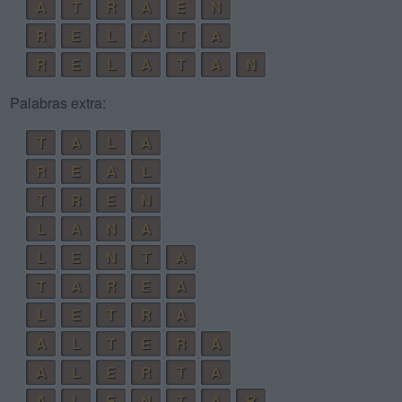
A
T
R
A
E
N
R
E
L
A
T
A
R
E
L
A
T
A
N
Palabras extra:
T
A
L
A
R
E
A
L
T
R
E
N
L
A
N
A
L
E
N
T
A
T
A
R
E
A
L
E
T
R
A
A
L
T
E
R
A
A
L
E
R
T
A
A
L
E
N
T
A
R