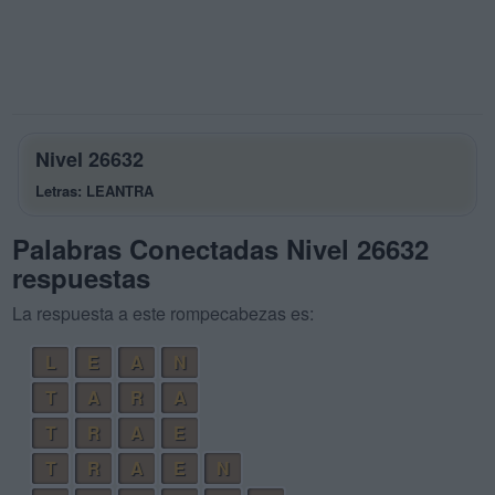
Nivel 26632
Letras: LEANTRA
Palabras Conectadas Nivel 26632
respuestas
La respuesta a este rompecabezas es:
L
E
A
N
T
A
R
A
T
R
A
E
T
R
A
E
N