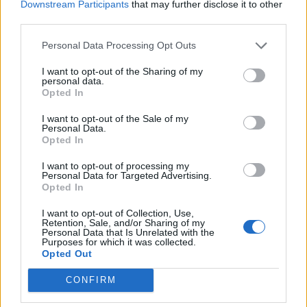
Downstream Participants
that may further disclose it to other
third parties.
A
L
T
A
A
R
T
E
Personal Data Processing Opt Outs
A
T
A
R
I want to opt-out of the Sharing of my
personal data.
A
L
A
R
Opted In
A
R
A
N
I want to opt-out of the Sale of my
Personal Data.
A
N
T
A
Opted In
A
T
E
A
I want to opt-out of processing my
A
T
A
N
Personal Data for Targeted Advertising.
Opted In
A
L
E
A
I want to opt-out of Collection, Use,
R
E
N
T
A
Retention, Sale, and/or Sharing of my
Personal Data that Is Unrelated with the
N
A
T
A
L
Purposes for which it was collected.
Opted Out
R
E
N
A
L
CONFIRM
L
A
N
A
R
T
E
L
A
R