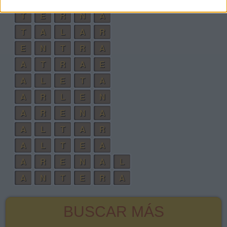
T
E
R
N
A
T
A
L
A
R
E
N
T
R
A
A
T
R
A
E
A
L
E
T
A
A
R
L
E
N
A
R
E
N
A
A
L
T
A
R
A
L
T
E
A
A
R
E
N
A
L
A
N
T
E
R
A
BUSCAR MÁS