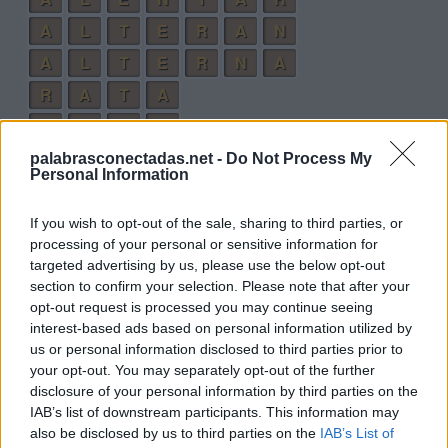
A
L
T
E
R
A
N
A
L
T
E
R
N
A
R
A
T
A
L
A
T
A
T
E
L
A
palabrasconectadas.net -
Do Not Process My
Personal Information
R
A
N
A
T
E
N
A
If you wish to opt-out of the sale, sharing to third parties, or
processing of your personal or sensitive information for
R
E
T
A
targeted advertising by us, please use the below opt-out
T
A
L
E
section to confirm your selection. Please note that after your
opt-out request is processed you may continue seeing
N
A
T
A
interest-based ads based on personal information utilized by
L
A
T
E
us or personal information disclosed to third parties prior to
your opt-out. You may separately opt-out of the further
E
R
A
N
disclosure of your personal information by third parties on the
A
T
E
N
IAB’s list of downstream participants. This information may
also be disclosed by us to third parties on the
IAB’s List of
A
N
T
E