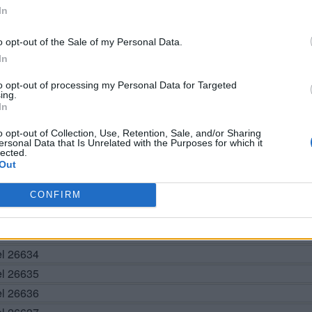
In
o opt-out of the Sale of my Personal Data.
In
BUSCAR MÁS RESPUESTAS
to opt-out of processing my Personal Data for Targeted
ing.
In
o opt-out of Collection, Use, Retention, Sale, and/or Sharing
el 26628
ersonal Data that Is Unrelated with the Purposes for which it
lected.
el 26629
Out
el 26630
el 26631
CONFIRM
el 26632
vel 26633
el 26634
el 26635
el 26636