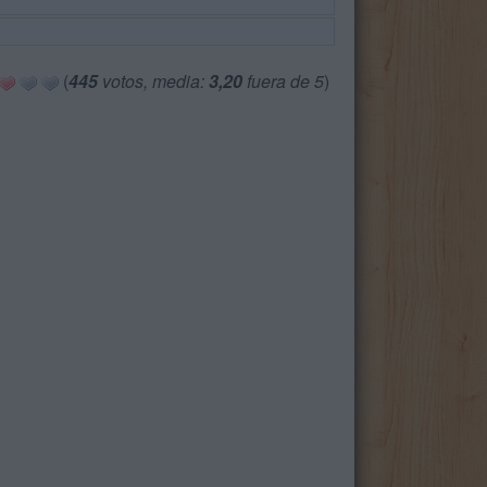
(
445
votos, media:
3,20
fuera de 5
)