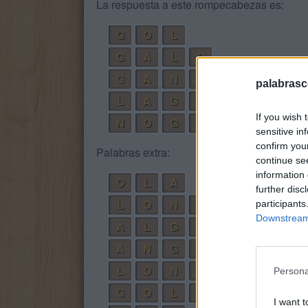
La respuesta a este rompecabezas es:
G
O
L
G
A
L
O
G
A
N
O
palabrasc
L
A
G
O
If you wish 
N
O
G
A
L
sensitive in
confirm you
Palabras extra:
continue se
information 
O
L
A
further disc
L
O
N
A
participants
Downstream 
A
L
G
O
A
N
G
L
O
L
O
N
G
A
Persona
G
O
L
A
I want t