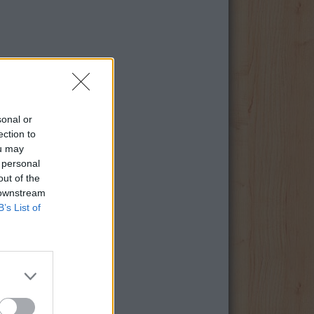
sonal or
ection to
ou may
 personal
out of the
 downstream
B’s List of