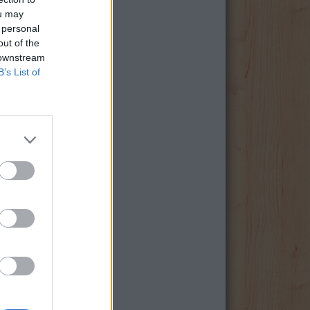
ou may
 personal
out of the
 downstream
B’s List of