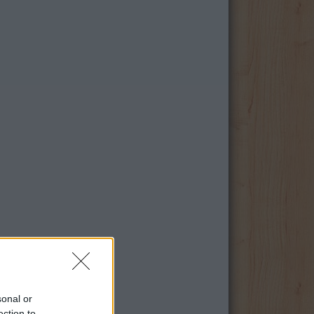
sonal or
ection to