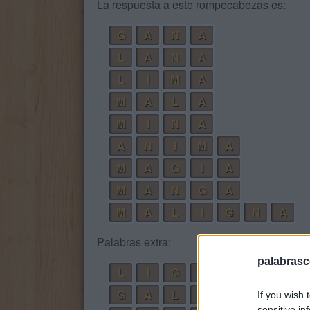
La respuesta a este rompecabezas es:
G
A
N
A
L
A
N
A
L
I
M
A
M
A
L
A
M
I
N
A
A
N
I
M
A
M
A
G
I
A
M
A
N
G
A
M
A
L
I
G
N
A
Palabras extra:
palabrasc
L
I
G
A
G
A
L
A
If you wish 
sensitive in