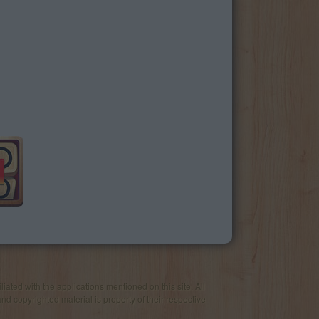
iated with the applications mentioned on this site. All
and copyrighted material is property of their respective