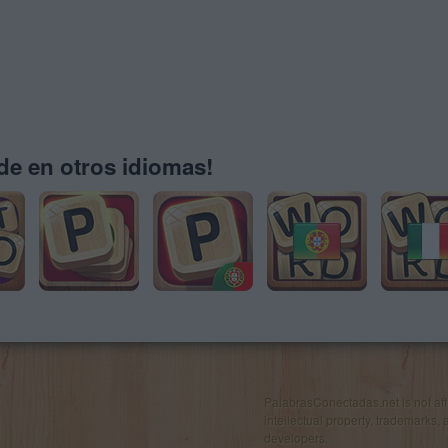
e en otros idiomas!
PalabrasConectadas.net is not affil
intellectual property, trademarks, 
developers.