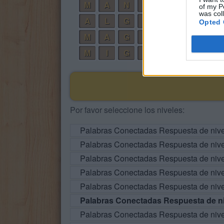
M
A
N
A
of my P
was col
A
L
G
A
Opted 
M
A
G
A
M
I
G
A
Por favor seleccione los niveles:
Palabras Conectadas Respuesta de niv
Palabras Conectadas Respuesta de niv
Palabras Conectadas Respuesta de niv
Palabras Conectadas Respuesta de niv
Palabras Conectadas Respuesta de niv
Palabras Conectadas Respuesta de ni
Palabras Conectadas Respuesta de niv