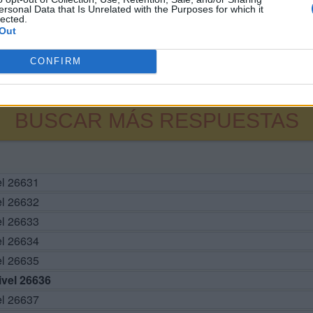
ersonal Data that Is Unrelated with the Purposes for which it
lected.
Out
CONFIRM
BUSCAR MÁS RESPUESTAS
el 26631
el 26632
el 26633
el 26634
el 26635
vel 26636
el 26637