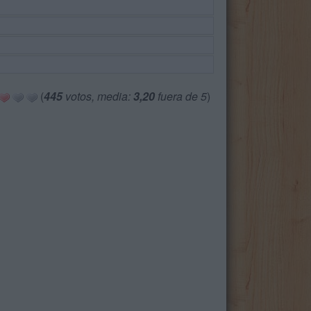
(
445
votos, media:
3,20
fuera de 5
)