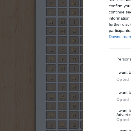
G
A
M
A
confirm you
L
A
M
A
continue se
information 
A
M
I
G
A
further disc
A
M
A
N
participants
Downstream 
A
L
M
A
L
A
M
I
A
M
A
G
N
A
Persona
A
M
I
N
A
I want t
L
I
A
N
A
Opted 
L
A
N
G
A
I want t
M
A
N
A
L
Opted 
L
I
G
A
N
I want 
M
I
N
G
A
Advertis
Opted 
I
N
G
A
I want t