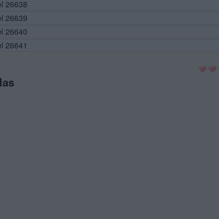
el 26638
el 26639
el 26640
el 26641
das