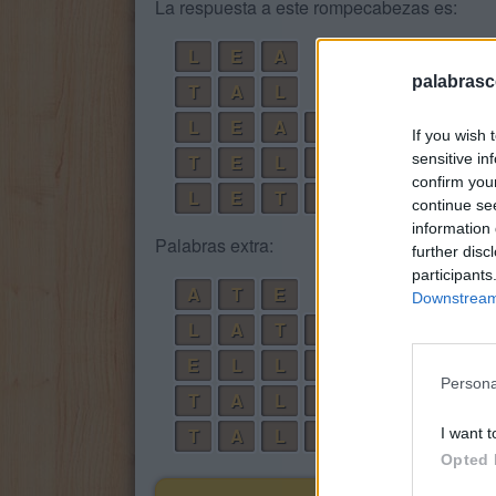
La respuesta a este rompecabezas es:
L
E
A
palabrasc
T
A
L
L
E
A
L
If you wish 
sensitive in
T
E
L
A
confirm you
L
E
T
A
L
continue se
information 
Palabras extra:
further disc
participants
A
T
E
Downstream 
L
A
T
E
E
L
L
A
Persona
T
A
L
L
E
T
A
L
E
I want t
Opted 