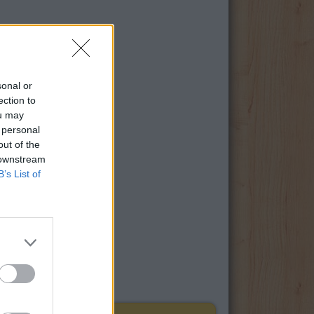
sonal or
ection to
ou may
 personal
out of the
 downstream
B’s List of