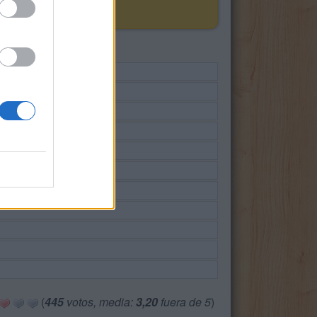
(
445
votos, media:
3,20
fuera de 5
)