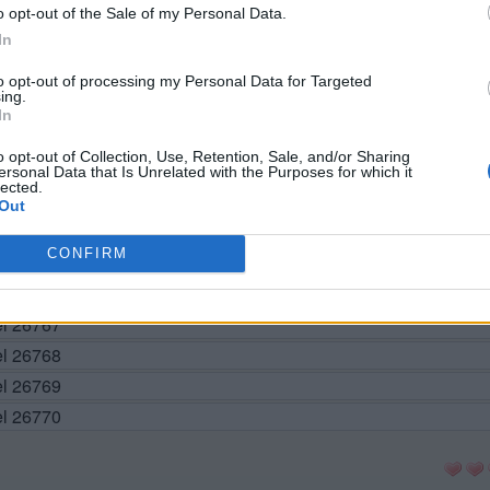
BUSCAR MÁS RESPUESTAS
o opt-out of the Sale of my Personal Data.
In
to opt-out of processing my Personal Data for Targeted
ing.
el 26760
In
el 26761
o opt-out of Collection, Use, Retention, Sale, and/or Sharing
el 26762
ersonal Data that Is Unrelated with the Purposes for which it
lected.
el 26763
Out
el 26764
CONFIRM
vel 26765
el 26766
el 26767
el 26768
el 26769
el 26770