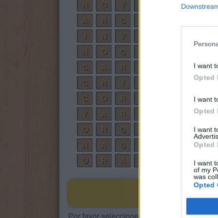
N
O
V
A
Downstream 
A
R
C
O
I
N
V
O
C
A
Persona
N
O
C
I
V
A
C
A
R
I
I want t
Opted 
C
R
I
N
C
O
R
A
I want t
Opted 
V
A
R
O
O
R
C
A
I want 
Advertis
N
A
C
O
Opted 
O
R
A
N
I want t
of my P
was col
Opted 
Por favor seleccione los niveles: