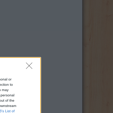
sonal or
ection to
ou may
 personal
out of the
 downstream
B’s List of