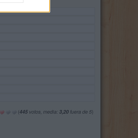
(
445
votos, media:
3,20
fuera de 5
)