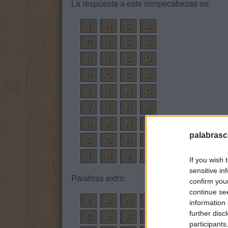
La respuesta a este rompecabezas es:
I
N
C
A
R
I
C
A
R
I
C
O
R
O
C
A
V
I
N
O
V
I
R
A
R
A
N
C
I
O
palabrasc
C
O
R
V
I
N
A
I
N
V
O
C
A
R
If you wish 
sensitive in
Palabras extra:
confirm you
continue se
V
A
N
O
information 
further disc
C
A
R
O
participants