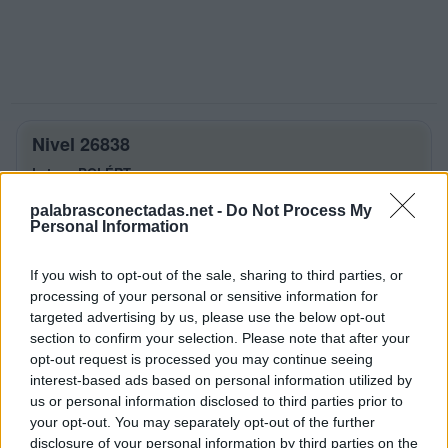
Nivel 26838
Letras: BOLÉRT
palabrasconectadas.net -
Do Not Process My
Palabras Conectadas Nivel 26838
Personal Information
respuestas
If you wish to opt-out of the sale, sharing to third parties, or
La respuesta a este rompecabezas es:
processing of your personal or sensitive information for
targeted advertising by us, please use the below opt-out
B
O
L
section to confirm your selection. Please note that after your
O
L
É
opt-out request is processed you may continue seeing
interest-based ads based on personal information utilized by
R
O
B
us or personal information disclosed to third parties prior to
R
O
L
your opt-out. You may separately opt-out of the further
disclosure of your personal information by third parties on the