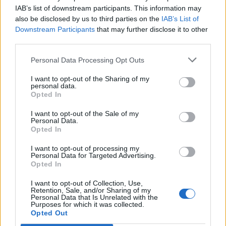
T
R
É
B
O
L
IAB’s list of downstream participants. This information may
also be disclosed by us to third parties on the
IAB’s List of
Downstream Participants
that may further disclose it to other
BUSCAR MÁS
third parties.
RESPUESTAS
Personal Data Processing Opt Outs
I want to opt-out of the Sharing of my
Por favor seleccione los niveles:
personal data.
Opted In
Palabras Conectadas Respuesta de nivel 26833
I want to opt-out of the Sale of my
Palabras Conectadas Respuesta de nivel 26834
Personal Data.
Opted In
Palabras Conectadas Respuesta de nivel 26835
Palabras Conectadas Respuesta de nivel 26836
I want to opt-out of processing my
Personal Data for Targeted Advertising.
Palabras Conectadas Respuesta de nivel 26837
Opted In
Palabras Conectadas Respuesta de nivel 26838
I want to opt-out of Collection, Use,
Palabras Conectadas Respuesta de nivel 26839
Retention, Sale, and/or Sharing of my
Personal Data that Is Unrelated with the
Palabras Conectadas Respuesta de nivel 26840
Purposes for which it was collected.
Opted Out
Palabras Conectadas Respuesta de nivel 26841