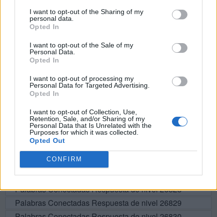
I want to opt-out of the Sharing of my
E
R
E
C
T
A
personal data.
Opted In
C
A
T
E
R
E
T
A
I want to opt-out of the Sale of my
Personal Data.
T
E
C
A
Opted In
R
E
T
E
I want to opt-out of processing my
Personal Data for Targeted Advertising.
R
E
A
Opted In
I want to opt-out of Collection, Use,
Retention, Sale, and/or Sharing of my
BUSCAR MÁS
Personal Data that Is Unrelated with the
Purposes for which it was collected.
Opted Out
RESPUESTAS
CONFIRM
Por favor seleccione los niveles:
Palabras Conectadas Respuesta de nivel 26828
Palabras Conectadas Respuesta de nivel 26829
Palabras Conectadas Respuesta de nivel 26830