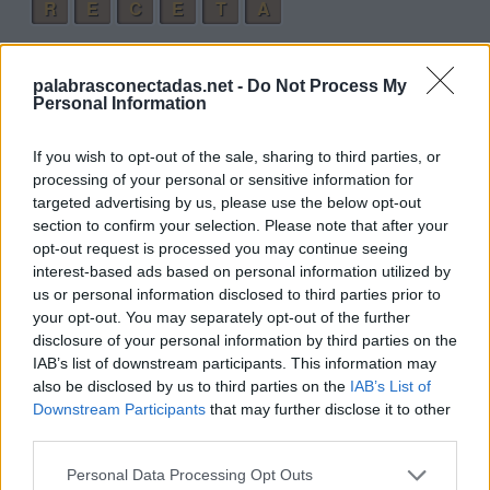
R
E
C
E
T
A
Palabras extra:
palabrasconectadas.net -
Do Not Process My
T
A
C
Personal Information
A
T
E
If you wish to opt-out of the sale, sharing to third parties, or
E
R
E
processing of your personal or sensitive information for
targeted advertising by us, please use the below opt-out
E
R
A
section to confirm your selection. Please note that after your
C
R
E
E
opt-out request is processed you may continue seeing
interest-based ads based on personal information utilized by
C
R
E
A
us or personal information disclosed to third parties prior to
C
A
E
R
your opt-out. You may separately opt-out of the further
disclosure of your personal information by third parties on the
A
R
E
IAB’s list of downstream participants. This information may
C
E
R
A
also be disclosed by us to third parties on the
IAB’s List of
Downstream Participants
that may further disclose it to other
A
R
C
E
third parties.
A
C
R
E
Personal Data Processing Opt Outs
A
R
T
E