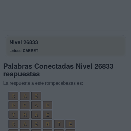
Nivel 26833
Letras: CAERET
Palabras Conectadas Nivel 26833
respuestas
La respuesta a este rompecabezas es:
C
A
E
R
E
C
E
T
R
A
E
C
A
E
R
T
E