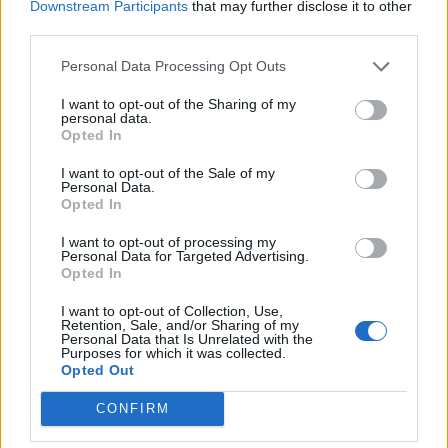
Downstream Participants
that may further disclose it to other
third parties.
P
E
P
A
L
E
P
E
Personal Data Processing Opt Outs
O
L
E
A
I want to opt-out of the Sharing of my
personal data.
P
A
P
O
Opted In
P
E
L
E
I want to opt-out of the Sale of my
Personal Data.
P
A
P
E
Opted In
E
L
E
I want to opt-out of processing my
E
P
A
Personal Data for Targeted Advertising.
Opted In
O
L
E
I want to opt-out of Collection, Use,
L
O
A
Retention, Sale, and/or Sharing of my
Personal Data that Is Unrelated with the
L
O
E
Purposes for which it was collected.
Opted Out
BUSCAR MÁS
CONFIRM