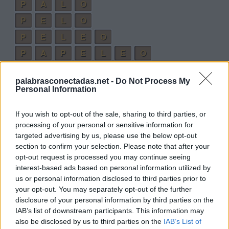
P
A
L
O
P
E
L
O
P
E
L
E
O
P
A
P
E
L
E
O
Palabras extra:
palabrasconectadas.net -
Do Not Process My
Personal Information
O
L
A
P
O
P
A
If you wish to opt-out of the sale, sharing to third parties, or
processing of your personal or sensitive information for
P
O
P
E
targeted advertising by us, please use the below opt-out
P
E
L
E
A
section to confirm your selection. Please note that after your
opt-out request is processed you may continue seeing
P
A
P
E
L
interest-based ads based on personal information utilized by
A
P
E
L
O
us or personal information disclosed to third parties prior to
your opt-out. You may separately opt-out of the further
P
O
L
E
A
disclosure of your personal information by third parties on the
P
E
L
A
IAB’s list of downstream participants. This information may
also be disclosed by us to third parties on the
IAB’s List of
A
L
O
E