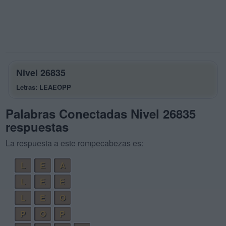
Nivel 26835
Letras: LEAEOPP
Palabras Conectadas Nivel 26835
respuestas
La respuesta a este rompecabezas es:
L
E
A
L
E
E
L
E
O
P
O
P