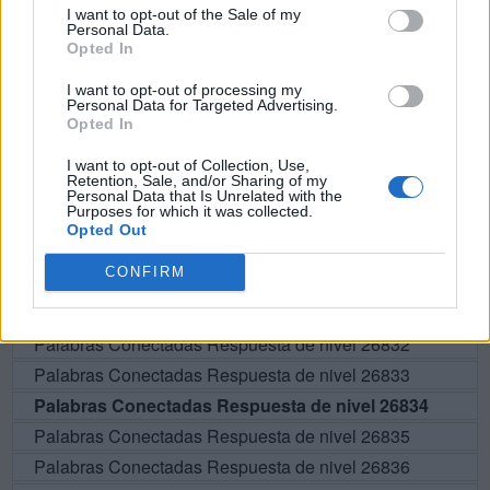
I want to opt-out of the Sale of my
Personal Data.
A
C
A
Opted In
I want to opt-out of processing my
BUSCAR MÁS
Personal Data for Targeted Advertising.
Opted In
RESPUESTAS
I want to opt-out of Collection, Use,
Retention, Sale, and/or Sharing of my
Personal Data that Is Unrelated with the
Por favor seleccione los niveles:
Purposes for which it was collected.
Opted Out
Palabras Conectadas Respuesta de nivel 26829
CONFIRM
Palabras Conectadas Respuesta de nivel 26830
Palabras Conectadas Respuesta de nivel 26831
Palabras Conectadas Respuesta de nivel 26832
Palabras Conectadas Respuesta de nivel 26833
Palabras Conectadas Respuesta de nivel 26834
Palabras Conectadas Respuesta de nivel 26835
Palabras Conectadas Respuesta de nivel 26836