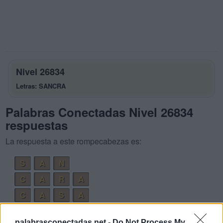
Nivel 26834
Letras: SANCRA
Palabras Conectadas Nivel 26834
respuestas
La respuesta a este rompecabezas es:
S
A
N
C
A
R
A
C
A
S
A
R
A
N
A
palabrasconectadas.net -
Do Not Process My