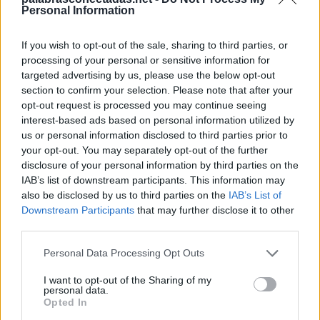
S
A
C
A
Personal Information
S
A
N
A
If you wish to opt-out of the sale, sharing to third parties, or
C
A
N
S
A
R
processing of your personal or sensitive information for
targeted advertising by us, please use the below opt-out
Palabras extra:
section to confirm your selection. Please note that after your
opt-out request is processed you may continue seeing
R
A
S
interest-based ads based on personal information utilized by
A
R
A
us or personal information disclosed to third parties prior to
your opt-out. You may separately opt-out of the further
A
S
A
disclosure of your personal information by third parties on the
A
R
C
A
IAB’s list of downstream participants. This information may
also be disclosed by us to third parties on the
IAB’s List of
A
S
A
R
Downstream Participants
that may further disclose it to other
third parties.
A
R
A
S
A
S
A
N
Personal Data Processing Opt Outs
C
A
N
A
I want to opt-out of the Sharing of my
personal data.
N
A
S
A
Opted In
A
R
A
N