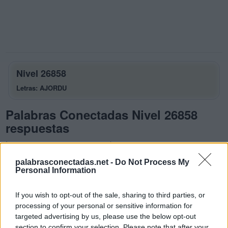
Nivel 26858
Letras: AJORDU
Palabras Conectadas Nivel 26858
respuestas
La respuesta a este rompecabezas es:
palabrasconectadas.net -
Do Not Process My
A
J
O
Personal Information
A
R
O
If you wish to opt-out of the sale, sharing to third parties, or
D
A
R
processing of your personal or sensitive information for
O
R
A
targeted advertising by us, please use the below opt-out
section to confirm your selection. Please note that after your