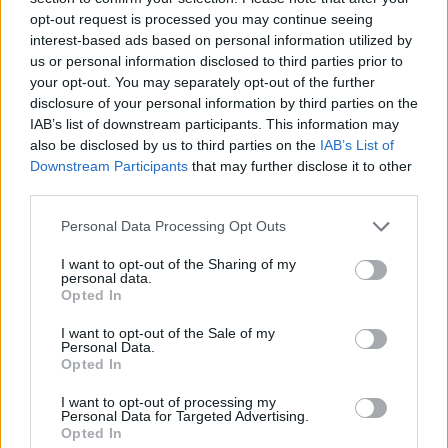
A
R
D
U
O
opt-out request is processed you may continue seeing
J
U
R
A
D
O
interest-based ads based on personal information utilized by
us or personal information disclosed to third parties prior to
Palabras extra:
your opt-out. You may separately opt-out of the further
disclosure of your personal information by third parties on the
O
D
A
IAB’s list of downstream participants. This information may
also be disclosed by us to third parties on the
IAB’s List of
A
D
U
J
O
Downstream Participants
that may further disclose it to other
third parties.
R
O
A
U
R
O
Personal Data Processing Opt Outs
I want to opt-out of the Sharing of my
personal data.
BUSCAR MÁS
Opted In
RESPUESTAS
I want to opt-out of the Sale of my
Personal Data.
Opted In
Por favor seleccione los niveles:
I want to opt-out of processing my
Personal Data for Targeted Advertising.
Palabras Conectadas Respuesta de nivel 26853
Opted In