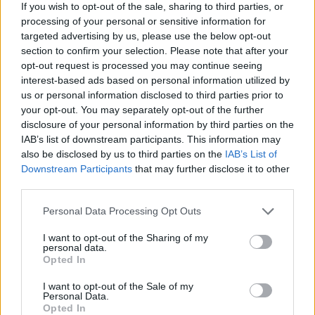
T
O
M
E
If you wish to opt-out of the sale, sharing to third parties, or
processing of your personal or sensitive information for
L
E
N
T
O
targeted advertising by us, please use the below opt-out
M
O
N
T
E
section to confirm your selection. Please note that after your
opt-out request is processed you may continue seeing
M
O
T
E
L
interest-based ads based on personal information utilized by
M
Á
T
E
N
L
O
us or personal information disclosed to third parties prior to
your opt-out. You may separately opt-out of the further
Palabras extra:
disclosure of your personal information by third parties on the
IAB’s list of downstream participants. This information may
also be disclosed by us to third parties on the
IAB’s List of
N
O
T
E
Downstream Participants
that may further disclose it to other
T
O
M
E
N
third parties.
T
O
N
E
L
Personal Data Processing Opt Outs
M
E
T
O
I want to opt-out of the Sharing of my
M
E
N
O
personal data.
Opted In
I want to opt-out of the Sale of my
BUSCAR MÁS
Personal Data.
Opted In