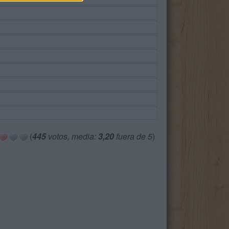
(
445
votos, media:
3,20
fuera de 5
)