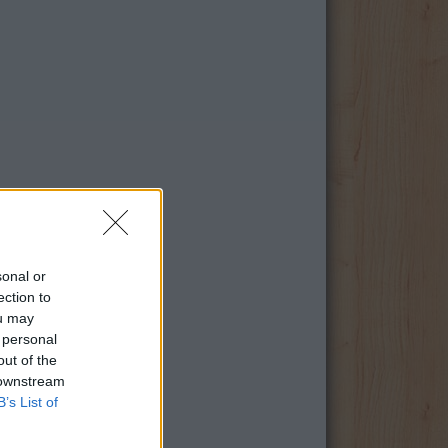
sonal or
ection to
ou may
 personal
out of the
 downstream
B’s List of