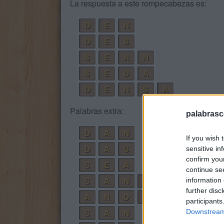
La respuesta a este rompecabezas es:
D
E
N
D
E
S
S
E
A
N
S
E
D
A
D
E
N
S
A
Palabras extra:
palabrasc
D
A
N
If you wish 
D
A
S
sensitive in
confirm you
S
E
A
continue se
S
A
N
E
information 
further disc
A
N
D
E
participants
S
A
N
Downstream 