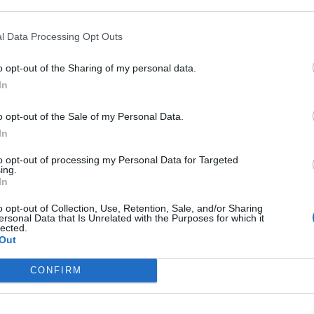
l Data Processing Opt Outs
o opt-out of the Sharing of my personal data.
In
o opt-out of the Sale of my Personal Data.
In
to opt-out of processing my Personal Data for Targeted
ing.
In
BUSCAR MÁS RESPUESTAS
o opt-out of Collection, Use, Retention, Sale, and/or Sharing
ersonal Data that Is Unrelated with the Purposes for which it
lected.
Out
el 26848
CONFIRM
el 26849
el 26850