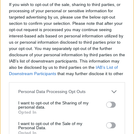
T
A
S
A
If you wish to opt-out of the sale, sharing to third parties, or
processing of your personal or sensitive information for
A
T
A
C
A
S
targeted advertising by us, please use the below opt-out
section to confirm your selection. Please note that after your
Palabras extra:
opt-out request is processed you may continue seeing
interest-based ads based on personal information utilized by
A
T
A
us or personal information disclosed to third parties prior to
A
S
T
A
your opt-out. You may separately opt-out of the further
disclosure of your personal information by third parties on the
A
C
T
A
IAB’s list of downstream participants. This information may
A
T
A
S
also be disclosed by us to third parties on the
IAB’s List of
Downstream Participants
that may further disclose it to other
A
T
A
S
C
A
third parties.
C
A
T
A
Personal Data Processing Opt Outs
T
A
C
A
I want to opt-out of the Sharing of my
A
C
A
personal data.
Opted In
T
A
S
I want to opt-out of the Sale of my
Personal Data.
Opted In