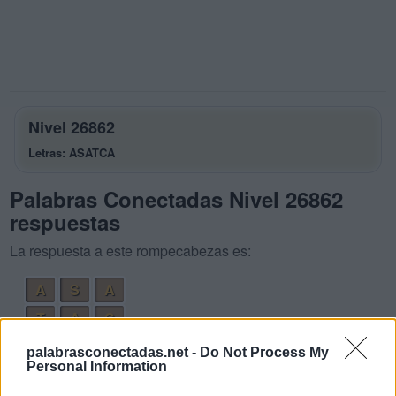
Nivel 26862
Letras: ASATCA
Palabras Conectadas Nivel 26862
respuestas
La respuesta a este rompecabezas es:
A
S
A
T
A
C
C
A
S
A
palabrasconectadas.net -
Do Not Process My
Personal Information
S
A
C
A