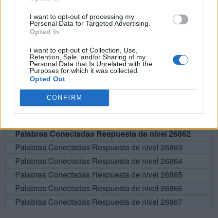
BUSCAR MÁS
I want to opt-out of processing my
RESPUESTAS
Personal Data for Targeted Advertising.
Opted In
Por favor seleccione los niveles:
I want to opt-out of Collection, Use,
Retention, Sale, and/or Sharing of my
Personal Data that Is Unrelated with the
Palabras Conectadas Respuesta de nivel 26857
Purposes for which it was collected.
Palabras Conectadas Respuesta de nivel 26858
Opted Out
Palabras Conectadas Respuesta de nivel 26859
CONFIRM
Palabras Conectadas Respuesta de nivel 26860
Palabras Conectadas Respuesta de nivel 26861
Palabras Conectadas Respuesta de nivel 26862
Palabras Conectadas Respuesta de nivel 26863
Palabras Conectadas Respuesta de nivel 26864
Palabras Conectadas Respuesta de nivel 26865
Palabras Conectadas Respuesta de nivel 26866
Palabras Conectadas Respuesta de nivel 26867