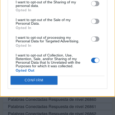
I want to opt-out of the Sharing of my
personal data.
P
A
S
E
A
S
Opted In
R
E
P
A
S
A
I want to opt-out of the Sale of my
Personal Data.
S
E
R
A
Opted In
P
A
R
A
I want to opt-out of processing my
R
A
P
A
Personal Data for Targeted Advertising.
Opted In
I want to opt-out of Collection, Use,
BUSCAR MÁS
Retention, Sale, and/or Sharing of my
Personal Data that Is Unrelated with the
Purposes for which it was collected.
RESPUESTAS
Opted Out
CONFIRM
Por favor seleccione los niveles:
Palabras Conectadas Respuesta de nivel 26859
Palabras Conectadas Respuesta de nivel 26860
Palabras Conectadas Respuesta de nivel 26861
Palabras Conectadas Respuesta de nivel 26862