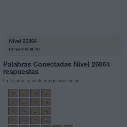
Nivel 26864
Letras: PASAESR
Palabras Conectadas Nivel 26864
respuestas
La respuesta a este rompecabezas es:
P
A
S
A
P
A
S
E
S
E
A
S
S
E
P
A