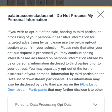
P
A
S
E
A
R
P
R
E
S
A
S
palabrasconectadas.net -
Do Not Process My
S
E
P
A
R
A
Personal Information
P
A
S
A
R
S
E
If you wish to opt-out of the sale, sharing to third parties, or
Palabras extra:
processing of your personal or sensitive information for
targeted advertising by us, please use the below opt-out
P
E
R
A
section to confirm your selection. Please note that after your
opt-out request is processed you may continue seeing
P
A
R
E
interest-based ads based on personal information utilized by
E
R
A
S
us or personal information disclosed to third parties prior to
your opt-out. You may separately opt-out of the further
A
R
P
A
disclosure of your personal information by third parties on the
R
A
P
E
IAB’s list of downstream participants. This information may
also be disclosed by us to third parties on the
IAB’s List of
A
S
A
R
Downstream Participants
that may further disclose it to other
third parties.
A
R
A
S
A
S
E
S
Personal Data Processing Opt Outs
A
R
E
S