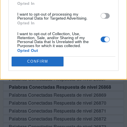
Opted In
BUSCAR MÁS
I want to opt-out of processing my
Personal Data for Targeted Advertising.
RESPUESTAS
Opted In
I want to opt-out of Collection, Use,
Por favor seleccione los niveles:
Retention, Sale, and/or Sharing of my
Personal Data that Is Unrelated with the
Purposes for which it was collected.
Palabras Conectadas Respuesta de nivel 26863
Opted Out
Palabras Conectadas Respuesta de nivel 26864
CONFIRM
Palabras Conectadas Respuesta de nivel 26865
Palabras Conectadas Respuesta de nivel 26866
Palabras Conectadas Respuesta de nivel 26867
Palabras Conectadas Respuesta de nivel 26868
Palabras Conectadas Respuesta de nivel 26869
Palabras Conectadas Respuesta de nivel 26870
Palabras Conectadas Respuesta de nivel 26871
Palabras Conectadas Respuesta de nivel 26872
Palabras Conectadas Respuesta de nivel 26873