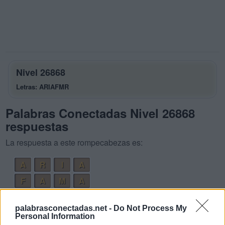
Nivel 26868
Letras: ARIAFMR
Palabras Conectadas Nivel 26868
respuestas
La respuesta a este rompecabezas es:
A
R
I
A
F
A
M
A
M
I
R
A
palabrasconectadas.net -
Do Not Process My
R
A
M
A
Personal Information