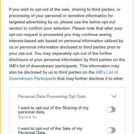
R
A
R
A
If you wish to opt-out of the sale, sharing to third parties, or
R
I
M
A
processing of your personal or sensitive information for
F
I
R
M
A
R
targeted advertising by us, please use the below opt-out
section to confirm your selection. Please note that after your
A
F
I
R
M
A
R
opt-out request is processed you may continue seeing
F
I
R
M
A
R
A
interest-based ads based on personal information utilized by
us or personal information disclosed to third parties prior to
Palabras extra:
your opt-out. You may separately opt-out of the further
disclosure of your personal information by third parties on the
A
R
M
A
IAB’s list of downstream participants. This information may
also be disclosed by us to third parties on the
IAB’s List of
A
M
A
R
Downstream Participants
that may further disclose it to other
third parties.
A
R
A
R
A
F
I
R
M
A
Personal Data Processing Opt Outs
M
I
R
A
R
A
I want to opt-out of the Sharing of my
personal data.
F
I
A
R
Opted In
R
I
F
A
I want to opt-out of the Sale of my
Personal Data.