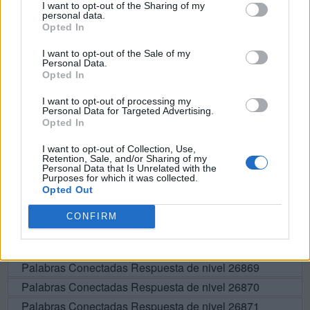
I want to opt-out of the Sharing of my
personal data.
L
A
S
O
Opted In
L
O
A
S
I want to opt-out of the Sale of my
Personal Data.
S
A
L
O
Opted In
L
O
A
I want to opt-out of processing my
A
S
O
Personal Data for Targeted Advertising.
Opted In
I want to opt-out of Collection, Use,
BUSCAR MÁS
Retention, Sale, and/or Sharing of my
Personal Data that Is Unrelated with the
Purposes for which it was collected.
RESPUESTAS
Opted Out
CONFIRM
Por favor seleccione los niveles:
Palabras Conectadas Respuesta de nivel 26868
Palabras Conectadas Respuesta de nivel 26869
Palabras Conectadas Respuesta de nivel 26870
Palabras Conectadas Respuesta de nivel 26871