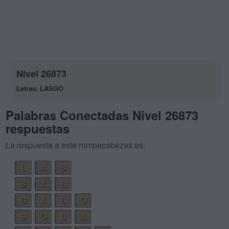
Nivel 26873
Letras: LASGO
Palabras Conectadas Nivel 26873
respuestas
La respuesta a este rompecabezas es:
L
A
S
S
A
L
G
A
L
O
S
O
L
A