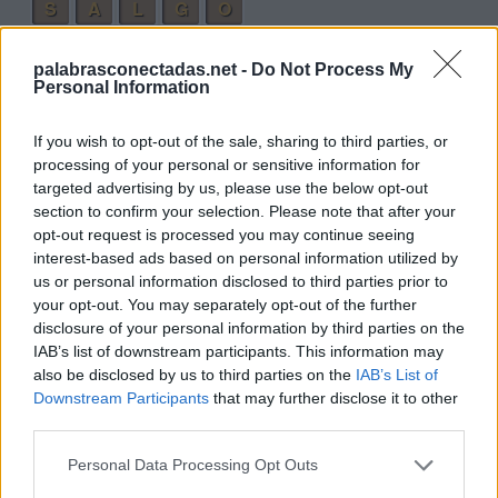
S
A
L
G
O
Palabras extra:
palabrasconectadas.net -
Do Not Process My
Personal Information
S
O
L
G
A
S
If you wish to opt-out of the sale, sharing to third parties, or
processing of your personal or sensitive information for
G
O
L
targeted advertising by us, please use the below opt-out
L
A
G
O
section to confirm your selection. Please note that after your
opt-out request is processed you may continue seeing
S
O
G
A
interest-based ads based on personal information utilized by
L
O
S
A
us or personal information disclosed to third parties prior to
your opt-out. You may separately opt-out of the further
L
O
S
disclosure of your personal information by third parties on the
O
S
A
IAB’s list of downstream participants. This information may
also be disclosed by us to third parties on the
IAB’s List of
O
L
A
Downstream Participants
that may further disclose it to other
third parties.
A
L
G
O
G
L
O
S
A
Personal Data Processing Opt Outs
G
O
L
A