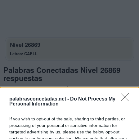
Nivel 26869
Letras: CAELL
Palabras Conectadas Nivel 26869
respuestas
La respuesta a este rompecabezas es:
palabrasconectadas.net -
Do Not Process My
C
A
E
Personal Information
L
E
A
If you wish to opt-out of the sale, sharing to third parties, or
E
L
L
A
processing of your personal or sensitive information for
L
E
A
L
targeted advertising by us, please use the below opt-out
section to confirm your selection. Please note that after your