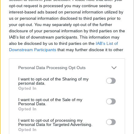
C
A
L
L
E
opt-out request is processed you may continue seeing
interest-based ads based on personal information utilized by
Palabras extra:
us or personal information disclosed to third parties prior to
your opt-out. You may separately opt-out of the further
C
A
L
disclosure of your personal information by third parties on the
A
L
C
E
IAB’s list of downstream participants. This information may
also be disclosed by us to third parties on the
IAB’s List of
C
A
L
E
Downstream Participants
that may further disclose it to other
third parties.
L
A
C
E
C
E
L
A
Personal Data Processing Opt Outs
I want to opt-out of the Sharing of my
personal data.
BUSCAR MÁS
Opted In
RESPUESTAS
I want to opt-out of the Sale of my
Personal Data.
Opted In
Por favor seleccione los niveles:
I want to opt-out of processing my
Personal Data for Targeted Advertising.
Palabras Conectadas Respuesta de nivel 26864
Opted In