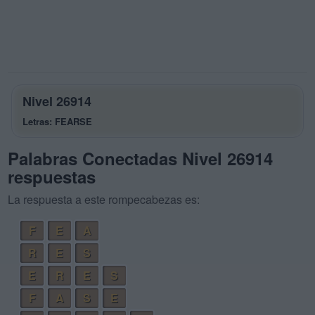
Nivel 26914
Letras: FEARSE
Palabras Conectadas Nivel 26914
respuestas
La respuesta a este rompecabezas es:
F
E
A
R
E
S
E
R
E
S
F
A
S
E