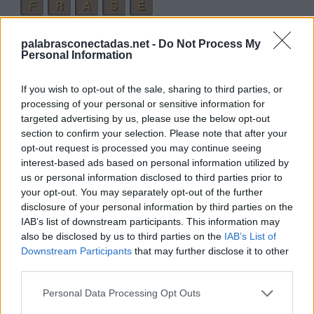
F
R
A
S
E
E
S
F
E
R
A
palabrasconectadas.net -
Do Not Process My
Personal Information
Palabras extra:
S
E
A
If you wish to opt-out of the sale, sharing to third parties, or
processing of your personal or sensitive information for
S
E
R
targeted advertising by us, please use the below opt-out
R
A
S
section to confirm your selection. Please note that after your
opt-out request is processed you may continue seeing
E
R
E
interest-based ads based on personal information utilized by
E
R
A
S
us or personal information disclosed to third parties prior to
your opt-out. You may separately opt-out of the further
A
R
E
S
disclosure of your personal information by third parties on the
F
R
E
S
A
IAB’s list of downstream participants. This information may
also be disclosed by us to third parties on the
IAB’s List of
E
S
E
Downstream Participants
that may further disclose it to other
third parties.
E
S
A
E
R
A
Personal Data Processing Opt Outs
A
R
E