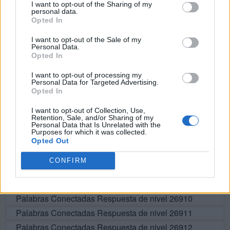
I want to opt-out of the Sharing of my
personal data.
F
A
S
Opted In
S
E
R
A
I want to opt-out of the Sale of my
Personal Data.
R
A
F
E
Opted In
A
R
F
E
I want to opt-out of processing my
R
E
A
Personal Data for Targeted Advertising.
Opted In
I want to opt-out of Collection, Use,
BUSCAR MÁS
Retention, Sale, and/or Sharing of my
Personal Data that Is Unrelated with the
Purposes for which it was collected.
RESPUESTAS
Opted Out
CONFIRM
Por favor seleccione los niveles:
Palabras Conectadas Respuesta de nivel 26909
Palabras Conectadas Respuesta de nivel 26910
Palabras Conectadas Respuesta de nivel 26911
Palabras Conectadas Respuesta de nivel 26912